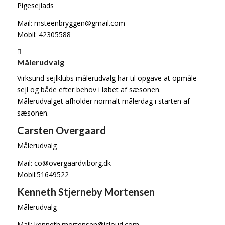
Pigesejlads
Mail: msteenbryggen@gmail.com
Mobil: 42305588
Målerudvalg
Virksund sejlklubs målerudvalg har til opgave at opmåle
sejl og både efter behov i løbet af sæsonen.
Målerudvalget afholder normalt målerdag i starten af
sæsonen.
Carsten Overgaard
Målerudvalg
Mail: co@overgaardviborg.dk
Mobil:51649522
Kenneth Stjerneby Mortensen
Målerudvalg
Mail: kenneth.mortensen@icloud.com