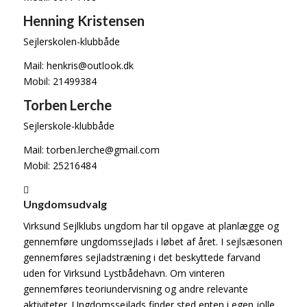
Henning Kristensen
Sejlerskolen-klubbåde
Mail: henkris@outlook.dk
Mobil: 21499384
Torben Lerche
Sejlerskole-klubbåde
Mail: torben.lerche@gmail.com
Mobil: 25216484
Ungdomsudvalg
Virksund Sejlklubs ungdom har til opgave at planlægge og
gennemføre ungdomssejlads i løbet af året. I sejlsæsonen
gennemføres sejladstræning i det beskyttede farvand
uden for Virksund Lystbådehavn. Om vinteren
gennemføres teoriundervisning og andre relevante
aktiviteter. Ungdomssejlads finder sted enten i egen jolle