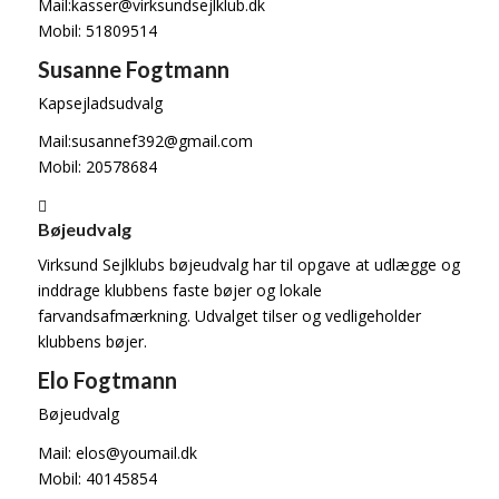
Mail:kasser@virksundsejlklub.dk
Mobil: 51809514
Susanne Fogtmann
Kapsejladsudvalg
Mail:susannef392@gmail.com
Mobil: 20578684
Bøjeudvalg
Virksund Sejlklubs bøjeudvalg har til opgave at udlægge og
inddrage klubbens faste bøjer og lokale
farvandsafmærkning. Udvalget tilser og vedligeholder
klubbens bøjer.
Elo Fogtmann
Bøjeudvalg
Mail: elos@youmail.dk
Mobil: 40145854