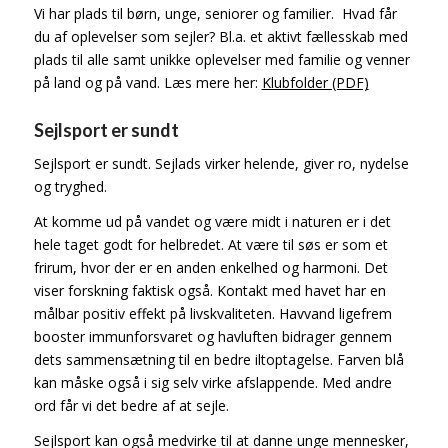
Vi har plads til børn, unge, seniorer og familier. Hvad får
du af oplevelser som sejler? Bl.a. et aktivt fællesskab med
plads til alle samt unikke oplevelser med familie og venner
på land og på vand. Læs mere her:
Klubfolder (PDF)
Sejlsport er sundt
Sejlsport er sundt. Sejlads virker helende, giver ro, nydelse
og tryghed.
At komme ud på vandet og være midt i naturen er i det
hele taget godt for helbredet. At være til søs er som et
frirum, hvor der er en anden enkelhed og harmoni. Det
viser forskning faktisk også. Kontakt med havet har en
målbar positiv effekt på livskvaliteten. Havvand ligefrem
booster immunforsvaret og havluften bidrager gennem
dets sammensætning til en bedre iltoptagelse. Farven blå
kan måske også i sig selv virke afslappende. Med andre
ord får vi det bedre af at sejle.
Sejlsport kan også medvirke til at danne unge mennesker,