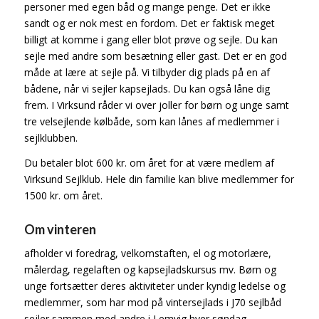
personer med egen båd og mange penge. Det er ikke
sandt og er nok mest en fordom. Det er faktisk meget
billigt at komme i gang eller blot prøve og sejle. Du kan
sejle med andre som besætning eller gast. Det er en god
måde at lære at sejle på. Vi tilbyder dig plads på en af
bådene, når vi sejler kapsejlads. Du kan også låne dig
frem. I Virksund råder vi over joller for børn og unge samt
tre velsejlende kølbåde, som kan lånes af medlemmer i
sejlklubben.
Du betaler blot 600 kr. om året for at være medlem af
Virksund Sejlklub. Hele din familie kan blive medlemmer for
1500 kr. om året.
Om vinteren
afholder vi foredrag, velkomstaften, el og motorlære,
målerdag, regelaften og kapsejladskursus mv. Børn og
unge fortsætter deres aktiviteter under kyndig ledelse og
medlemmer, som har mod på vintersejlads i J70 sejlbåd
sejler sammen med andre i Lemvig hver søndag