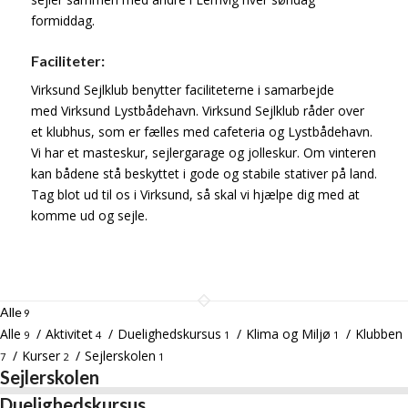
formiddag.
Faciliteter:
Virksund Sejlklub benytter faciliteterne i samarbejde
med Virksund Lystbådehavn. Virksund Sejlklub råder over
et klubhus, som er fælles med cafeteria og Lystbådehavn.
Vi har et masteskur, sejlergarage og jolleskur. Om vinteren
kan bådene stå beskyttet i gode og stabile stativer på land.
Tag blot ud til os i Virksund, så skal vi hjælpe dig med at
komme ud og sejle.
Alle
9
Alle
/
Aktivitet
/
Duelighedskursus
/
Klima og Miljø
/
Klubben
9
4
1
1
/
Kurser
/
Sejlerskolen
7
2
1
Sejlerskolen
Duelighedskursus