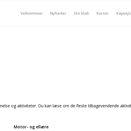
Velkommen
Nyheder
Din klub
Kurser
Kapsejl
nnelse og aktiviteter. Du kan læse om de fleste tilbagevendende aktiv
Motor- og ellære