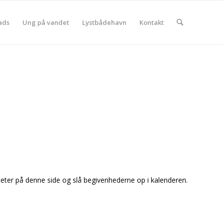
ads
Ung på vandet
Lystbådehavn
Kontakt
iteter på denne side og slå begivenhederne op i kalenderen.