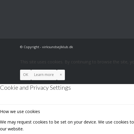
© Copyright - virksundsejlklub.dk
This site uses cookies. By continuing to browse the site, y
OK
Learn more
×
Cookie and Privacy Settings
How we use cookies
We may request cookies to be set on your device. We use cookies to l
our website.