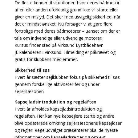
De fleste kender til situationer, hvor deres bådmotor
af en eller anden uforklarlig grund ikke vil starte eller
giver en mislyd. Det sker med usvigelig sikkerhed, når
det er mindst ønsket. Nu forsøger vi at gøre flere
fortrolige med deres bådmotorer – uanset om der er
tale om indvendige eller udvendige motorer.
Kursus finder sted på Virksund Lystbådehavn
jf. kalenderen i Virksund. Tilmelding er påkrævet og
gratis for klubbens medlemmer.
Sikkerhed til søs
Hvert år sætter sejlklubben fokus på sikkerhed til søs
gennem forskellige aktiviteter før og under
sejlersæsonen.
Kapsejladsintroduktion og regelaften
Hvert år afholdes kapsejladsintroduktion og
regelaften. Her kan nye kapsejlere starte og andre
blive opdaterede omkring sejlersæsonens kapsejldser
og regler. Regeludvalget præsenterer bl.a. de nyeste
informationer om kapsejladsregler og om evt.