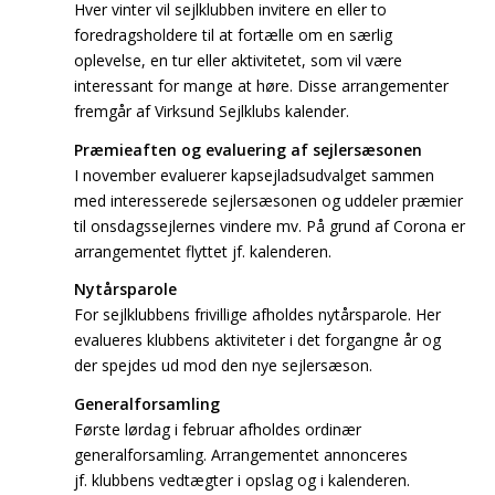
Hver vinter vil sejlklubben invitere en eller to
foredragsholdere til at fortælle om en særlig
oplevelse, en tur eller aktivitetet, som vil være
interessant for mange at høre. Disse arrangementer
fremgår af Virksund Sejlklubs kalender.
Præmieaften og evaluering af sejlersæsonen
I november evaluerer kapsejladsudvalget sammen
med interesserede sejlersæsonen og uddeler præmier
til onsdagssejlernes vindere mv. På grund af Corona er
arrangementet flyttet jf. kalenderen.
Nytårsparole
For sejlklubbens frivillige afholdes nytårsparole. Her
evalueres klubbens aktiviteter i det forgangne år og
der spejdes ud mod den nye sejlersæson.
Generalforsamling
Første lørdag i februar afholdes ordinær
generalforsamling. Arrangementet annonceres
jf. klubbens vedtægter i opslag og i kalenderen.