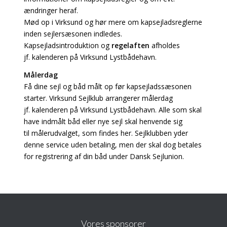
ændringer heraf.
Mød op i Virksund og hør mere om kapsejladsreglerne
inden sejlersæsonen indledes.
Kapsejladsintroduktion og
regelaften
afholdes
jf. kalenderen på Virksund Lystbådehavn.
Målerdag
Få dine sejl og båd målt op før kapsejladssæsonen
starter. Virksund Sejlklub arrangerer målerdag
jf. kalenderen på Virksund Lystbådehavn. Alle som skal
have indmålt båd eller nye sejl skal henvende sig
til målerudvalget, som findes her. Sejlklubben yder
denne service uden betaling, men der skal dog betales
for registrering af din båd under Dansk Sejlunion.
Vores sponsorer