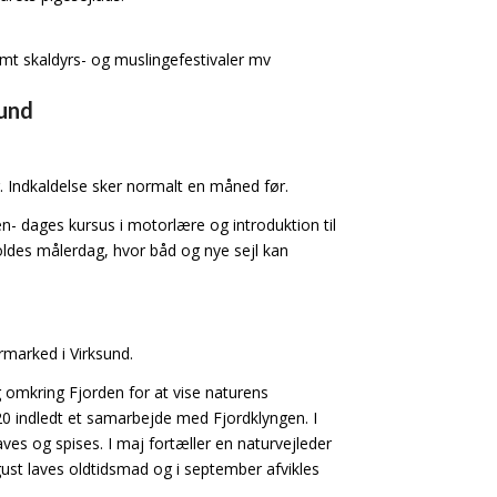
samt skaldyrs- og muslingefestivaler mv
sund
. Indkaldelse sker normalt en måned før.
n- dages kursus i motorlære og introduktion til
holdes målerdag, hvor båd og nye sejl kan
marked i Virksund.
g omkring Fjorden for at vise naturens
20 indledt et samarbejde med Fjordklyngen. I
laves og spises. I maj fortæller en naturvejleder
gust laves oldtidsmad og i september afvikles