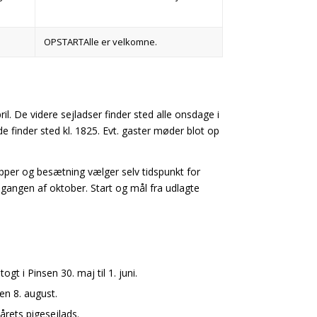
Alle er velkomne.
l. De videre sejladser finder sted alle onsdage i
de finder sted kl. 1825. Evt. gaster møder blot op
ipper og besætning vælger selv tidspunkt for
 udgangen af oktober. Start og mål fra udlagte
gt i Pinsen 30. maj til 1. juni.
en 8. august.
årets pigesejlads.