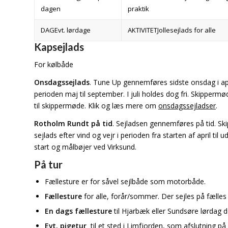
dagen
praktik
Evt. lørdage
Jollesejlads for alle
Kapsejlads
For kølbåde
Onsdagssejlads
. Tune Up gennemføres sidste onsdag i apri
perioden maj til september. I juli holdes dog fri. Skippermø
til skippermøde. Klik og læs mere om
onsdagssejladser
.
Rotholm Rundt på tid
. Sejladsen gennemføres på tid. Sk
sejlads efter vind og vejr i perioden fra starten af april til
start og målbøjer ved Virksund.
På tur
Fællesture er for såvel sejlbåde som motorbåde.
Fællesture
for alle, forår/sommer. Der sejles på fælles to
En dags fællesture
til Hjarbæk eller Sundsøre lørdag d
Evt. pigetur
til et sted i Limfjorden, som afslutning på 