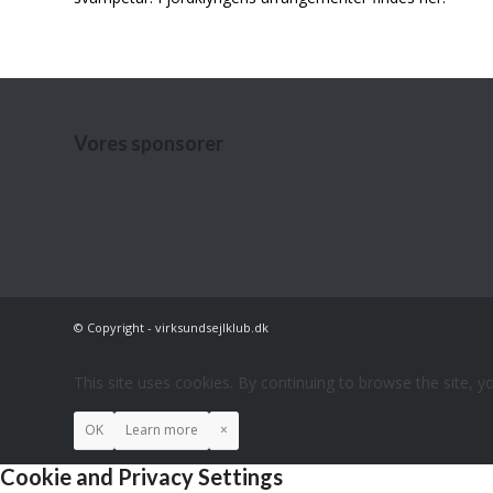
Vores sponsorer
© Copyright - virksundsejlklub.dk
This site uses cookies. By continuing to browse the site, y
OK
Learn more
×
Cookie and Privacy Settings