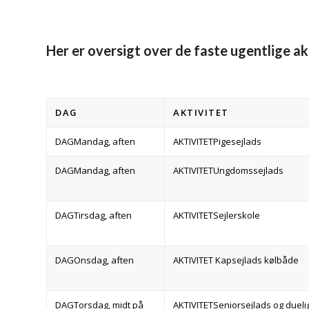
Her er oversigt over de faste ugentlige akt
DAG
AKTIVITET
Mandag, aften
Pigesejlads
Mandag, aften
Ungdomssejlads
Tirsdag, aften
Sejlerskole
Onsdag, aften
Kapsejlads kølbåde
Torsdag, midt på
Seniorsejlads og duel