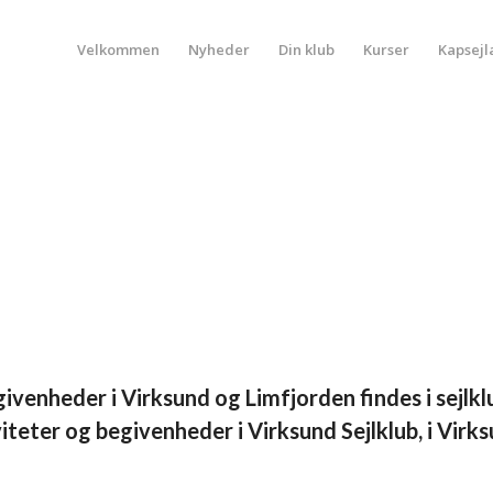
Velkommen
Nyheder
Din klub
Kurser
Kapsejl
ivenheder i Virksund og Limfjorden findes i sejlk
viteter og begivenheder i Virksund Sejlklub, i Vi