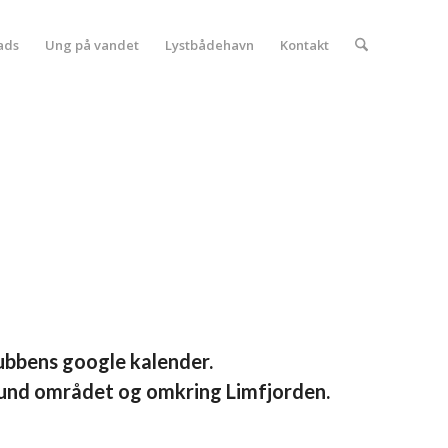
ads
Ung på vandet
Lystbådehavn
Kontakt
lubbens google kalender.
rksund området og omkring Limfjorden.