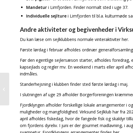
Mandetur
i Limfjorden. Finder normalt sted i uge 37.
Individuelle sejlture
i Limfjorden til bl.a. kulturmøde 
Andre aktiviteter og begivenheder i Virk
Du kan læse om sejlklubbens normale vinteraktiviter her.
Første lørdag i februar afholdes ordinær generalforsamling
Før den egentlige sejlersæson starter, afholdes foredrag, e
kapsejlads og regler mv. En weekend i marts eller april af
indmåles.
Standerhejsning i klubben finder sted første lørdag i maj.
På tur
I slutningen af uge 29 afholder Borgerforeningen kræmmer
Fjordklyngen afholder forskellige lokale arrangementer i o
muligheder og mangfoldighed. Virksund Sejlklub har fra 20
april afholdes fiskedag, hvor de fangede fisk og skaldyr till
om fjordens dyreliv. I juni er der gourmet madlavning, i au
svampetur. Fjordklyngens arrangementer findes her.