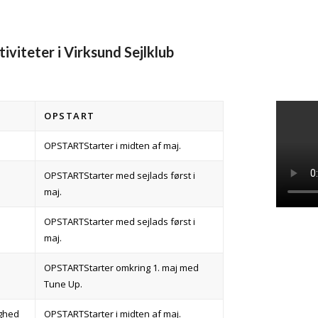
iviteter i Virksund Sejlklub
OPSTART
Starter i midten af maj.
Starter med sejlads først i
maj.
Starter med sejlads først i
maj.
Starter omkring 1. maj med
Tune Up.
ighed
Starter i midten af maj.