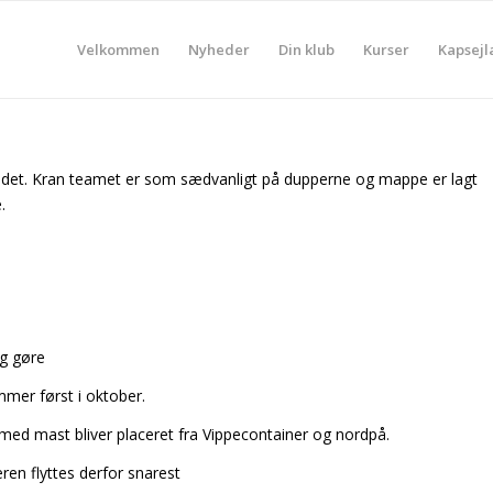
Velkommen
Nyheder
Din klub
Kurser
Kapsejl
andet. Kran teamet er som sædvanligt på dupperne og mappe er lagt
.
ig gøre
mmer først i oktober.
med mast bliver placeret fra Vippecontainer og nordpå.
en flyttes derfor snarest