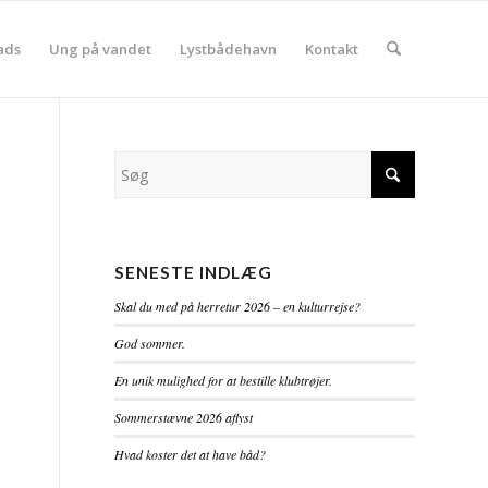
ads
Ung på vandet
Lystbådehavn
Kontakt
SENESTE INDLÆG
Skal du med på herretur 2026 – en kulturrejse?
God sommer.
En unik mulighed for at bestille klubtrøjer.
Sommerstævne 2026 aflyst
Hvad koster det at have båd?