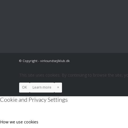
© Copyright - virksundsejlklub.dk
This site uses cookies. By continuing to browse the site, y
OK
Learn more
×
Cookie and Privacy Settings
How we use cookies