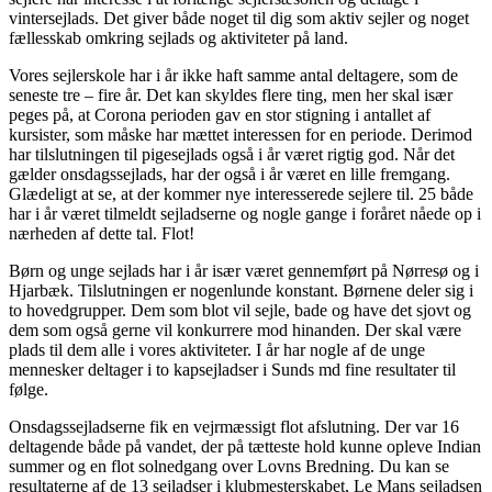
vintersejlads. Det giver både noget til dig som aktiv sejler og noget
fællesskab omkring sejlads og aktiviteter på land.
Vores sejlerskole har i år ikke haft samme antal deltagere, som de
seneste tre – fire år. Det kan skyldes flere ting, men her skal især
peges på, at Corona perioden gav en stor stigning i antallet af
kursister, som måske har mættet interessen for en periode. Derimod
har tilslutningen til pigesejlads også i år været rigtig god. Når det
gælder onsdagssejlads, har der også i år været en lille fremgang.
Glædeligt at se, at der kommer nye interesserede sejlere til. 25 både
har i år været tilmeldt sejladserne og nogle gange i foråret nåede op i
nærheden af dette tal. Flot!
Børn og unge sejlads har i år især været gennemført på Nørresø og i
Hjarbæk. Tilslutningen er nogenlunde konstant. Børnene deler sig i
to hovedgrupper. Dem som blot vil sejle, bade og have det sjovt og
dem som også gerne vil konkurrere mod hinanden. Der skal være
plads til dem alle i vores aktiviteter. I år har nogle af de unge
mennesker deltager i to kapsejladser i Sunds md fine resultater til
følge.
Onsdagssejladserne fik en vejrmæssigt flot afslutning. Der var 16
deltagende både på vandet, der på tætteste hold kunne opleve Indian
summer og en flot solnedgang over Lovns Bredning. Du kan se
resultaterne af de 13 sejladser i klubmesterskabet, Le Mans sejladsen