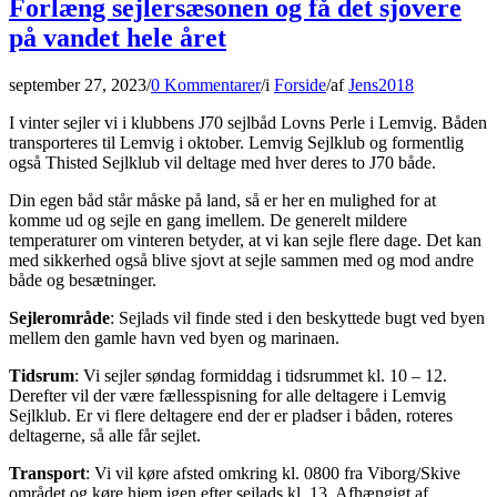
Forlæng sejlersæsonen og få det sjovere
på vandet hele året
september 27, 2023
/
0 Kommentarer
/
i
Forside
/
af
Jens2018
I vinter sejler vi i klubbens J70 sejlbåd Lovns Perle i Lemvig. Båden
transporteres til Lemvig i oktober. Lemvig Sejlklub og formentlig
også Thisted Sejlklub vil deltage med hver deres to J70 både.
Din egen båd står måske på land, så er her en mulighed for at
komme ud og sejle en gang imellem. De generelt mildere
temperaturer om vinteren betyder, at vi kan sejle flere dage. Det kan
med sikkerhed også blive sjovt at sejle sammen med og mod andre
både og besætninger.
Sejlerområde
: Sejlads vil finde sted i den beskyttede bugt ved byen
mellem den gamle havn ved byen og marinaen.
Tidsrum
: Vi sejler søndag formiddag i tidsrummet kl. 10 – 12.
Derefter vil der være fællesspisning for alle deltagere i Lemvig
Sejlklub. Er vi flere deltagere end der er pladser i båden, roteres
deltagerne, så alle får sejlet.
Transport
: Vi vil køre afsted omkring kl. 0800 fra Viborg/Skive
området og køre hjem igen efter sejlads kl. 13. Afhængigt af