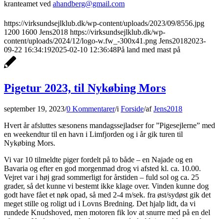
kranteamet ved
ahandberg@gmail.com
https://virksundsejlklub.dk/wp-content/uploads/2023/09/8556.jpg
1200
1600
Jens2018
https://virksundsejlklub.dk/wp-
content/uploads/2024/12/logo-w.fw_-300x41.png
Jens2018
2023-
09-22 16:34:19
2025-02-10 12:36:48
På land med mast på
Pigetur 2023, til Nykøbing Mors
september 19, 2023
/
0 Kommentarer
/
i
Forside
/
af
Jens2018
Hvert år afsluttes sæsonens mandagssejladser for ”Pigesejlerne” med
en weekendtur til en havn i Limfjorden og i år gik turen til
Nykøbing Mors.
Vi var 10 tilmeldte piger fordelt på to både – en Najade og en
Bavaria og efter en god morgenmad drog vi afsted kl. ca. 10.00.
Vejret var i høj grad sommerligt for årstiden – fuld sol og ca. 25
grader, så det kunne vi bestemt ikke klage over. Vinden kunne dog
godt have fået et nøk opad, så med 2-4 m/sek. fra øst/sydøst gik det
meget stille og roligt ud i Lovns Bredning. Det hjalp lidt, da vi
rundede Knudshoved, men motoren fik lov at snurre med på en del