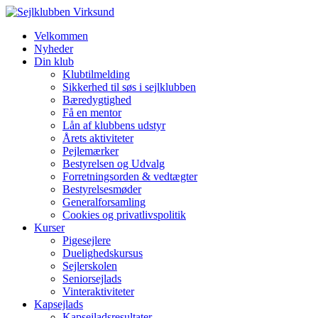
Velkommen
Nyheder
Din klub
Klubtilmelding
Sikkerhed til søs i sejlklubben
Bæredygtighed
Få en mentor
Lån af klubbens udstyr
Årets aktiviteter
Pejlemærker
Bestyrelsen og Udvalg
Forretningsorden & vedtægter
Bestyrelsesmøder
Generalforsamling
Cookies og privatlivspolitik
Kurser
Pigesejlere
Duelighedskursus
Sejlerskolen
Seniorsejlads
Vinteraktiviteter
Kapsejlads
Kapsejladsresultater