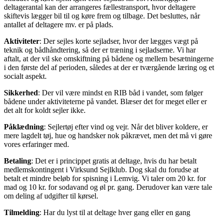
deltagerantal kan der arrangeres fællestransport, hvor deltagere
skiftevis lægger bil til og køre frem og tilbage. Det besluttes, når
antallet af deltagere mv. er på plads.
Aktiviteter
: Der sejles korte sejladser, hvor der lægges vægt på
teknik og bådhåndtering, så der er træning i sejladserne. Vi har
aftalt, at der vil ske omskiftning på bådene og mellem besætningerne
i den første del af perioden, således at der er tværgående læring og et
socialt aspekt.
Sikkerhed
: Der vil være mindst en RIB båd i vandet, som følger
bådene under aktiviteterne på vandet. Blæser det for meget eller er
det alt for koldt sejler ikke.
Påklædning
: Sejlertøj efter vind og vejr. Når det bliver koldere, er
mere lagdelt tøj, hue og handsker nok påkrævet, men det må vi gøre
vores erfaringer med.
Betaling
: Det er i princippet gratis at deltage, hvis du har betalt
medlemskontingent i Virksund Sejlklub. Dog skal du forudse at
betalt et mindre beløb for spisning i Lemvig. Vi taler om 20 kr. for
mad og 10 kr. for sodavand og øl pr. gang. Derudover kan være tale
om deling af udgifter til kørsel.
Tilmelding
: Har du lyst til at deltage hver gang eller en gang