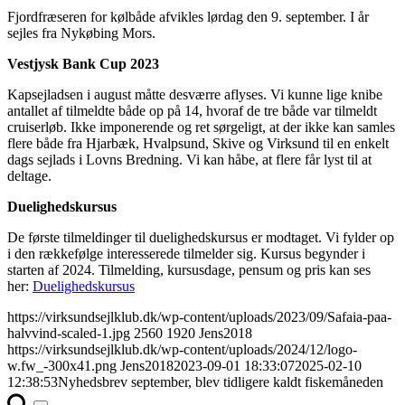
Fjordfræseren for kølbåde afvikles lørdag den 9. september. I år
sejles fra Nykøbing Mors.
Vestjysk Bank Cup 2023
Kapsejladsen i august måtte desværre aflyses. Vi kunne lige knibe
antallet af tilmeldte både op på 14, hvoraf de tre både var tilmeldt
cruiserløb. Ikke imponerende og ret sørgeligt, at der ikke kan samles
flere både fra Hjarbæk, Hvalpsund, Skive og Virksund til en enkelt
dags sejlads i Lovns Bredning. Vi kan håbe, at flere får lyst til at
deltage.
Duelighedskursus
De første tilmeldinger til duelighedskursus er modtaget. Vi fylder op
i den rækkefølge interesserede tilmelder sig. Kursus begynder i
starten af 2024. Tilmelding, kursusdage, pensum og pris kan ses
her:
Duelighedskursus
https://virksundsejlklub.dk/wp-content/uploads/2023/09/Safaia-paa-
halvvind-scaled-1.jpg
2560
1920
Jens2018
https://virksundsejlklub.dk/wp-content/uploads/2024/12/logo-
w.fw_-300x41.png
Jens2018
2023-09-01 18:33:07
2025-02-10
12:38:53
Nyhedsbrev september, blev tidligere kaldt fiskemåneden