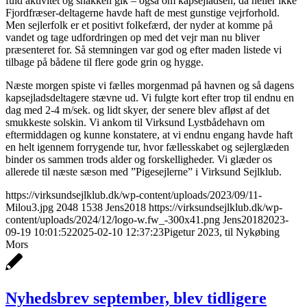
fuld aktivitet og snakken gik – også om kapsejladsen, da heller ikke
Fjordfræser-deltagerne havde haft de mest gunstige vejrforhold.
Men sejlerfolk er et positivt folkefærd, der nyder at komme på
vandet og tage udfordringen op med det vejr man nu bliver
præsenteret for. Så stemningen var god og efter maden listede vi
tilbage på bådene til flere gode grin og hygge.
Næste morgen spiste vi fælles morgenmad på havnen og så dagens
kapsejladsdeltagere stævne ud. Vi fulgte kort efter trop til endnu en
dag med 2-4 m/sek. og lidt skyer, der senere blev afløst af det
smukkeste solskin. Vi ankom til Virksund Lystbådehavn om
eftermiddagen og kunne konstatere, at vi endnu engang havde haft
en helt igennem forrygende tur, hvor fællesskabet og sejlerglæden
binder os sammen trods alder og forskelligheder. Vi glæder os
allerede til næste sæson med ”Pigesejlerne” i Virksund Sejlklub.
https://virksundsejlklub.dk/wp-content/uploads/2023/09/11-
Milou3.jpg
2048
1538
Jens2018
https://virksundsejlklub.dk/wp-
content/uploads/2024/12/logo-w.fw_-300x41.png
Jens2018
2023-
09-19 10:01:52
2025-02-10 12:37:23
Pigetur 2023, til Nykøbing
Mors
Nyhedsbrev september, blev tidligere