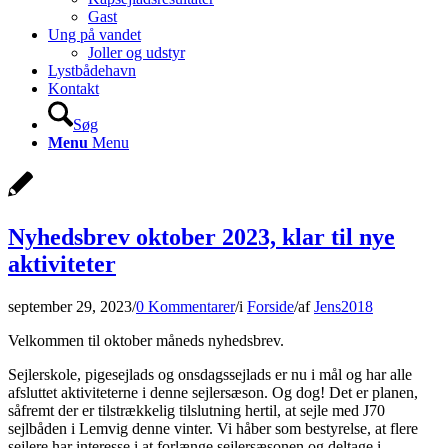
Gast
Ung på vandet
Joller og udstyr
Lystbådehavn
Kontakt
Søg
Menu
Menu
Nyhedsbrev oktober 2023, klar til nye
aktiviteter
september 29, 2023
/
0 Kommentarer
/
i
Forside
/
af
Jens2018
Velkommen til oktober måneds nyhedsbrev.
Sejlerskole, pigesejlads og onsdagssejlads er nu i mål og har alle
afsluttet aktiviteterne i denne sejlersæson. Og dog! Det er planen,
såfremt der er tilstrækkelig tilslutning hertil, at sejle med J70
sejlbåden i Lemvig denne vinter. Vi håber som bestyrelse, at flere
sejlere har interesse i at forlænge sejlersæsonen og deltage i