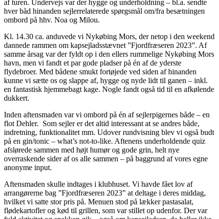
af turen. Undervejs var der hygge og underholdning – bl.a. sendte
hver båd hinanden sejlerrelaterede spørgsmål om/fra besætningen
ombord på hhv. Noa og Milou.
Kl. 14.30 ca. anduvede vi Nykøbing Mors, der netop i den weekend
dannede rammen om kapsejladsstævnet ”Fjordfræseren 2023”. Af
samme årsag var der fyldt op i den ellers rummelige Nykøbing Mors
havn, men vi fandt et par gode pladser på én af de yderste
flydebroer. Med bådene smukt fortøjede ved siden af hinanden
kunne vi sætte os og slappe af, hygge og nyde lidt til ganen – inkl.
en fantastisk hjemmebagt kage. Nogle fandt også tid til en afkølende
dukkert.
Inden aftensmaden var vi ombord på én af sejlerpigernes både – en
flot Dehler. Som sejler er det altid interessant at se andres både,
indretning, funktionalitet mm. Udover rundvisning blev vi også budt
på en gin/tonic – what’s not-to-like. Aftenens underholdende quiz
afslørede sammen med højt humør og gode grin, helt nye
overraskende sider af os alle sammen – på baggrund af vores egne
anonyme input.
Aftensmaden skulle indtages i klubhuset. Vi havde fået lov af
arrangørerne bag ”Fjordfræseren 2023” at deltage i deres middag,
hvilket vi satte stor pris på. Menuen stod på lækker pastasalat,
flødekartofler og kød til grillen, som var stillet op udenfor. Der var