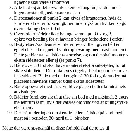
lignende skal være afmonteret.
Alle fald og andet tovværk spændes langt ud, så de under
ingen omstændigheder rører masten.
Dispensationer til punkt 2 kan gives af kranteamet, hvis de
vurderer at det er forsvarligt, herunder også om hvilken slags
overdækning der er tilladt.
Overholder bådejer ikke betingelserne i punkt 2 og 3,
opkræves betaling for at havnen bringer forholdene i orden.
Bestyrelsen/kranteamet vurderer hvorvidt en given båd er
egnet eller ikke egnet til vinteropbevaring med mast monteret.
Dette gælder uanset bådens størrelse, og om der skal monteres
ekstra sidestøtter eller ej (se punkt 7).
Både over 30 fod skal have monteret ekstra sidestøtter, for at
sikre stabiliteten. Der opkræves et gebyr herfor som beskrevet
i takstbladet. Både med en længde på 30 fod og derunder må
placeres i havnens stativer uden ekstra sidestøtter.
Både opbevaret med mast vil blive placeret efter kranteamets
anvisninger.
Bådejer forpligter sig til at tilse sin båd med maksimalt 2 ugers
mellemrum samt, hvis der varsles om vindstød af kulingstyrke
eller mere.
Der må
under ingen omstændigheder
stå både på land med
mast på i perioden 30. april til 1. oktober.
Måtte der være spørgsmål til disse forhold skal de rettes til