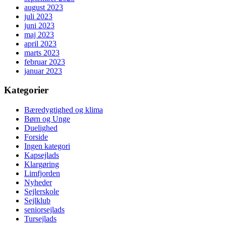
august 2023
juli 2023
juni 2023
maj 2023
april 2023
marts 2023
februar 2023
januar 2023
Kategorier
Bæredygtighed og klima
Børn og Unge
Duelighed
Forside
Ingen kategori
Kapsejlads
Klargøring
Limfjorden
Nyheder
Sejlerskole
Sejlklub
seniorsejlads
Tursejlads