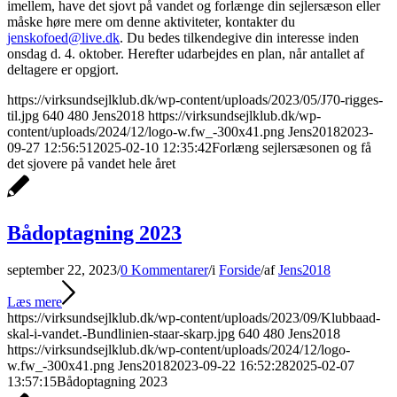
imellem, have det sjovt på vandet og forlænge din sejlersæson eller
måske høre mere om denne aktiviteter, kontakter du
jenskofoed@live.dk
. Du bedes tilkendegive din interesse inden
onsdag d. 4. oktober. Herefter udarbejdes en plan, når antallet af
deltagere er opgjort.
https://virksundsejlklub.dk/wp-content/uploads/2023/05/J70-rigges-
til.jpg
640
480
Jens2018
https://virksundsejlklub.dk/wp-
content/uploads/2024/12/logo-w.fw_-300x41.png
Jens2018
2023-
09-27 12:56:51
2025-02-10 12:35:42
Forlæng sejlersæsonen og få
det sjovere på vandet hele året
Bådoptagning 2023
september 22, 2023
/
0 Kommentarer
/
i
Forside
/
af
Jens2018
Læs mere
https://virksundsejlklub.dk/wp-content/uploads/2023/09/Klubbaad-
skal-i-vandet.-Bundlinien-staar-skarp.jpg
640
480
Jens2018
https://virksundsejlklub.dk/wp-content/uploads/2024/12/logo-
w.fw_-300x41.png
Jens2018
2023-09-22 16:52:28
2025-02-07
13:57:15
Bådoptagning 2023