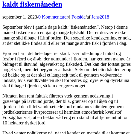
kaldt fiskemåneden
september 1, 2023
/
0 Kommentarer
/
i
Forside
/
af
Jens2018
September blev i gamle dage kaldt ”fiskemåneden”. Netop i denne
måned fiskede man en gang mange høstsild. Der er desværre ikke
mange sild tilbage i Limfjorden. Den søgerlige kendsgerning er nok,
at der slet ikke findes sild eller ret mange andre fisk i fjorden i dag.
Fjorden har i det hele taget ret skidt. Især udledning af nitrat og
fosfor i fjord og åløb, der udmunder i fjorden, har gennem mange år
bidraget til iltsvind, algevækst og fiskedød. Det kan der fortsat gøres
noget ved, men det begynder at haste. Selv om det efterhånden er op
ad bakke og at der skal et langt sejt træk til gennem vedvarende
indsats, hvis vandkvaliteten skal forbedres og dyreliv og dyrefauna
skal tilbage i fjorden, så kan der gøres noget.
Nitraten kan rent faktisk filtreres væk gennem nedsivning i
græsenge på lavbund jorde, der bl.a. grænser op til åløb og til
fjorden. I den iltfri vandmættede jord omdannes nitraten gennem
jordbakteriernes livsprocesser til harmløst atmosfærisk kvælstof.
Forsøg har vist, at en hektar våd eng er i stand til at fjerne nitrat for
10 hektarer dyrket jord.
Hvad venter politikerne på, når vi kender en metode til at komme et