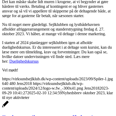
Det kan måske skabe lidt muren i krogene, at vi begynder at gøre
hårdere til værks. Betaling af kontingent er og bliver gasternes
ansvar og så vil vi appellere til skipperne på de deltagende både, at
sørge for at gasterne får betalt, når sæsonen starter.
Nu til noget mere glædeligt. Sejlklubben og lystbådehavnen
afholder afriggerarrangement og standerstrygning fredag d. 27.
oktober 2023. Vi håber, at mange vil deltage i denne markering.
I starten af 2024 planlægger sejlklubben igen at afholde
duelighedskursus. Er du interesseret i at deltage som kursist, kan du
læse mere om tilmelding, krav og forventninger. Du kan også se,
hvilke datoer undervisningen vil finde sted. Læs mere
her:
Duelighedskursus
Vel mødt!
https://virksundsejlklub.dk/wp-content/uploads/2023/09/Spiler-1.jpg
640
480
Jens2018
https://virksundsejlklub.dk/wp-
content/uploads/2024/12/logo-w.fw_-300x41.png
Jens2018
2023-
09-29 10:41:27
2025-02-10 12:34:59
Nyhedsbrev oktober 2023, klar
til nye aktiviteter