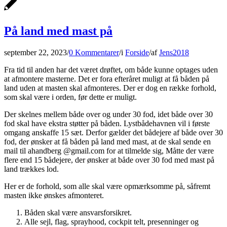
På land med mast på
september 22, 2023
/
0 Kommentarer
/
i
Forside
/
af
Jens2018
Fra tid til anden har det været drøftet, om både kunne optages uden
at afmontere masterne. Det er fora efteråret muligt at få båden på
land uden at masten skal afmonteres. Der er dog en række forhold,
som skal være i orden, før dette er muligt.
Der skelnes mellem både over og under 30 fod, idet både over 30
fod skal have ekstra støtter på båden. Lystbådehavnen vil i første
omgang anskaffe 15 sæt. Derfor gælder det bådejere af både over 30
fod, der ønsker at få båden på land med mast, at de skal sende en
mail til ahandberg @gmail.com for at tilmelde sig, Måtte der være
flere end 15 bådejere, der ønsker at både over 30 fod med mast på
land trækkes lod.
Her er de forhold, som alle skal være opmærksomme på, såfremt
masten ikke ønskes afmonteret.
Båden skal være ansvarsforsikret.
Alle sejl, flag, sprayhood, cockpit telt, presenninger og