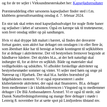
og for de tre sejler i Virksundmesterskabet her:
Kapsejladsresultater
Præmieuddeling efter sæsonens kapsejladser finder sted i f.m.
klubbens generalforsamling onsdag d. 7. februar 2024.
En stor tak skal rettes mod kapsejladsudvalget for nogle flotte baner
og sejladser i løbet af sæsonen. Også en kæmpe tak til truttetøserne,
som hver onsdag stiller op på sandtangen.
Hvis vi skal dryppe lidt malurt i bærret, så findes der desværre
fortsat gaster, som aktivt har deltaget om onsdagen i to eller flere år,
som åbenbart ikke har til hensigt at betale kontingent til sejlklubben
for at deltage i aktiviteterne. Det vil bestyrelsen fremover begynde at
håndhæve hårdere. Det skyldes bl.a., at der helt naturligt skal
indtægter til, for at drive en sejlklub. Både og materialer skal
vedligeholdes og udskiftes. Vi afholder forskellige aktiviteter og
bestyrelsesmøder sommer og vinter. Vi sejler med børn og unge på
Nørresø og i Hjarbæk. Der skal bl.a. hældes brændstof på
følgebådenes motorer. Vi er også repræsenteret i andre
klubrelaterede aktiviteter, der også skal finansieres. Bl.a. deltager
frem medlemmer i år i klubkonferencen i Vingsted og to medlemmer
deltager i De Blå Ambassadørers Årstræf. Vi er også til stede, når
Dansk Naturfredningsforening og mange flere deltager i møde i
Lemvig 8. november for at sætte spot på Limfjordens tilstand mv.