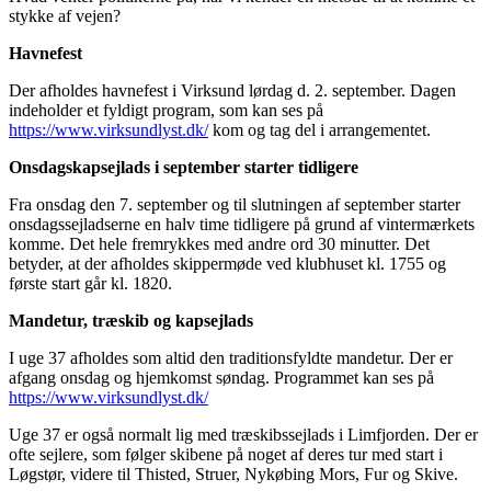
stykke af vejen?
Havnefest
Der afholdes havnefest i Virksund lørdag d. 2. september. Dagen
indeholder et fyldigt program, som kan ses på
https://www.virksundlyst.dk/
kom og tag del i arrangementet.
Onsdagskapsejlads i september starter tidligere
Fra onsdag den 7. september og til slutningen af september starter
onsdagssejladserne en halv time tidligere på grund af vintermærkets
komme. Det hele fremrykkes med andre ord 30 minutter. Det
betyder, at der afholdes skippermøde ved klubhuset kl. 1755 og
første start går kl. 1820.
Mandetur, træskib og kapsejlads
I uge 37 afholdes som altid den traditionsfyldte mandetur. Der er
afgang onsdag og hjemkomst søndag. Programmet kan ses på
https://www.virksundlyst.dk/
Uge 37 er også normalt lig med træskibssejlads i Limfjorden. Der er
ofte sejlere, som følger skibene på noget af deres tur med start i
Løgstør, videre til Thisted, Struer, Nykøbing Mors, Fur og Skive.