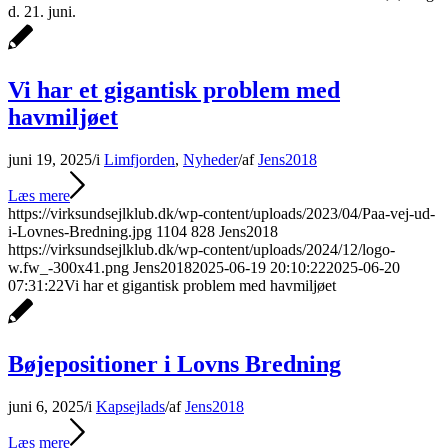
d. 21. juni.
Vi har et gigantisk problem med
havmiljøet
juni 19, 2025
/
i
Limfjorden
,
Nyheder
/
af
Jens2018
Læs mere
https://virksundsejlklub.dk/wp-content/uploads/2023/04/Paa-vej-ud-
i-Lovnes-Bredning.jpg
1104
828
Jens2018
https://virksundsejlklub.dk/wp-content/uploads/2024/12/logo-
w.fw_-300x41.png
Jens2018
2025-06-19 20:10:22
2025-06-20
07:31:22
Vi har et gigantisk problem med havmiljøet
Bøjepositioner i Lovns Bredning
juni 6, 2025
/
i
Kapsejlads
/
af
Jens2018
Læs mere