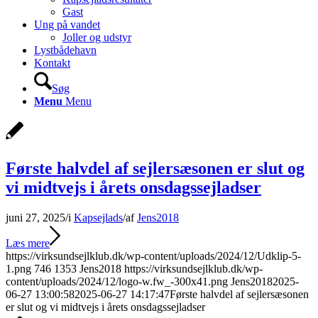
Gast
Ung på vandet
Joller og udstyr
Lystbådehavn
Kontakt
Søg
Menu
Menu
Første halvdel af sejlersæsonen er slut og
vi midtvejs i årets onsdagssejladser
juni 27, 2025
/
i
Kapsejlads
/
af
Jens2018
Læs mere
https://virksundsejlklub.dk/wp-content/uploads/2024/12/Udklip-5-
1.png
746
1353
Jens2018
https://virksundsejlklub.dk/wp-
content/uploads/2024/12/logo-w.fw_-300x41.png
Jens2018
2025-
06-27 13:00:58
2025-06-27 14:17:47
Første halvdel af sejlersæsonen
er slut og vi midtvejs i årets onsdagssejladser