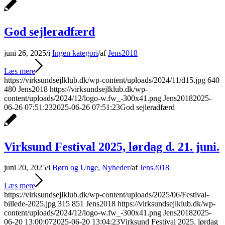
God sejleradfærd
juni 26, 2025
/
i
Ingen kategori
/
af
Jens2018
Læs mere
https://virksundsejlklub.dk/wp-content/uploads/2024/11/d15.jpg
640
480
Jens2018
https://virksundsejlklub.dk/wp-
content/uploads/2024/12/logo-w.fw_-300x41.png
Jens2018
2025-
06-26 07:51:23
2025-06-26 07:51:23
God sejleradfærd
Virksund Festival 2025, lørdag d. 21. juni.
juni 20, 2025
/
i
Børn og Unge
,
Nyheder
/
af
Jens2018
Læs mere
https://virksundsejlklub.dk/wp-content/uploads/2025/06/Festival-
billede-2025.jpg
315
851
Jens2018
https://virksundsejlklub.dk/wp-
content/uploads/2024/12/logo-w.fw_-300x41.png
Jens2018
2025-
06-20 13:00:07
2025-06-20 13:04:23
Virksund Festival 2025, lørdag