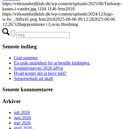
https://virksundsejlklub.dk/wp-content/uploads/2025/06/Turboeje-
kastes-i-vandet.jpg
1104
1146
Jens2018
https://virksundsejlklub.dk/wp-content/uploads/2024/12/logo-
w.fw_-300x41.png
Jens2018
2025-06-06 09:12:28
2025-06-06
12:26:52
Bøjepositioner i Lovns Bredning
Seneste indlæg
God sommer.
En unik mulighed for at bestille klubtrøjer.
Sommerstævne 2026 aflyst
Hvad koster det at have båd?
Seniorsejlads på skaft
Seneste kommentarer
Arkiver
juli 2026
juni 2026
maj 2026
april 2026