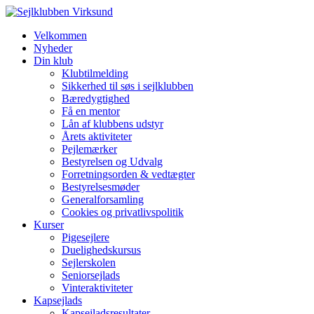
Velkommen
Nyheder
Din klub
Klubtilmelding
Sikkerhed til søs i sejlklubben
Bæredygtighed
Få en mentor
Lån af klubbens udstyr
Årets aktiviteter
Pejlemærker
Bestyrelsen og Udvalg
Forretningsorden & vedtægter
Bestyrelsesmøder
Generalforsamling
Cookies og privatlivspolitik
Kurser
Pigesejlere
Duelighedskursus
Sejlerskolen
Seniorsejlads
Vinteraktiviteter
Kapsejlads
Kapsejladsresultater