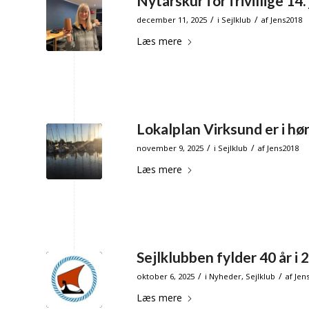
Nytårskur for frivillige 14
/
/
december 11, 2025
i
Sejlklub
af
Jens2018
Læs mere
Lokalplan Virksund er i hø
/
/
november 9, 2025
i
Sejlklub
af
Jens2018
Læs mere
Sejlklubben fylder 40 år i 
/
/
oktober 6, 2025
i
Nyheder
,
Sejlklub
af
Jen
Læs mere