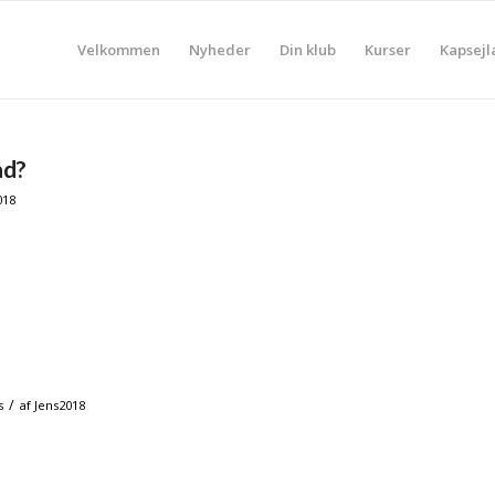
Velkommen
Nyheder
Din klub
Kurser
Kapsejl
åd?
018
/
s
af
Jens2018