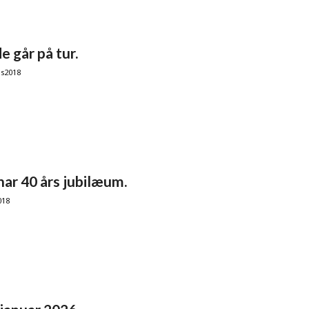
 går på tur.
ns2018
har 40 års jubilæum.
018