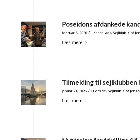
Poseidons afdankede kande
/
/
februar 5, 2026
i
Kapsejlads
,
Sejlklub
af
Je
Læs mere
Tilmelding til sejlklubben 
/
/
januar 21, 2026
i
Forside
,
Sejlklub
af
Jens2
Læs mere