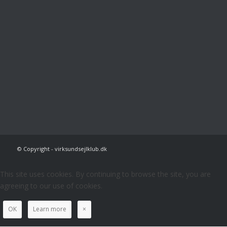
© Copyright - virksundsejlklub.dk
This site uses cookies. By continuing to browse the site, you are
agreeing to our use of cookies.
OK
Learn more
×