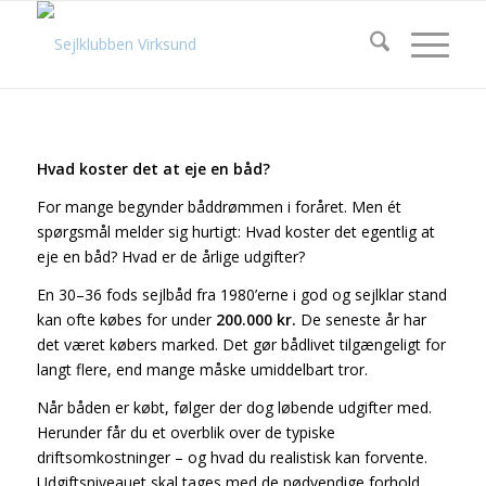
Hvad koster det at eje en båd?
For mange begynder båddrømmen i foråret. Men ét
spørgsmål melder sig hurtigt: Hvad koster det egentlig at
eje en båd? Hvad er de årlige udgifter?
En 30–36 fods sejlbåd fra 1980’erne i god og sejlklar stand
kan ofte købes for under
200.000 kr.
De seneste år har
det været købers marked. Det gør bådlivet tilgængeligt for
langt flere, end mange måske umiddelbart tror.
Når båden er købt, følger der dog løbende udgifter med.
Herunder får du et overblik over de typiske
driftsomkostninger – og hvad du realistisk kan forvente.
Udgiftsniveauet skal tages med de nødvendige forhold,