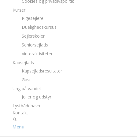
Cookies og privatlivspolitik
Kurser
Pigesejlere
Duelighedskursus
Sejlerskolen
Seniorsejlads
Vinteraktiviteter
Kapsejlads
Kapsejladsresultater
Gast
Ung på vandet
Joller og udstyr
Lystbådehavn
Kontakt
Menu