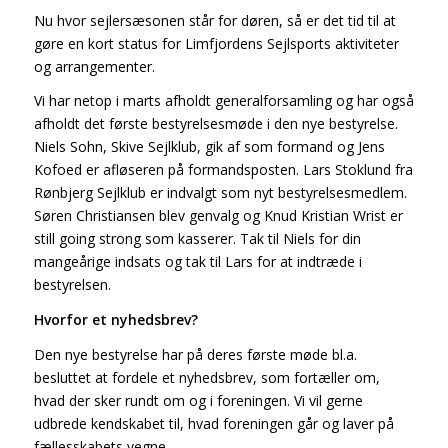
Nu hvor sejlersæsonen står for døren, så er det tid til at
gøre en kort status for Limfjordens Sejlsports aktiviteter
og arrangementer.
Vi har netop i marts afholdt generalforsamling og har også
afholdt det første bestyrelsesmøde i den nye bestyrelse.
Niels Sohn, Skive Sejlklub, gik af som formand og Jens
Kofoed er afløseren på formandsposten. Lars Stoklund fra
Rønbjerg Sejlklub er indvalgt som nyt bestyrelsesmedlem.
Søren Christiansen blev genvalg og Knud Kristian Wrist er
still going strong som kasserer. Tak til Niels for din
mangeårige indsats og tak til Lars for at indtræde i
bestyrelsen.
Hvorfor et nyhedsbrev?
Den nye bestyrelse har på deres første møde bl.a.
besluttet at fordele et nyhedsbrev, som fortæller om,
hvad der sker rundt om og i foreningen. Vi vil gerne
udbrede kendskabet til, hvad foreningen går og laver på
fællesskabets vegne.