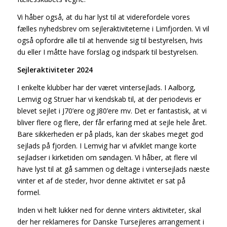
Vi håber også, at du har lyst til at viderefordele vores
fælles nyhedsbrev om sejleraktiviteterne i Limfjorden. Vi vil
også opfordre alle til at henvende sig til bestyrelsen, hvis
du eller I måtte have forslag og indspark til bestyrelsen.
Sejleraktiviteter 2024
I enkelte klubber har der været vintersejlads. I Aalborg,
Lemvig og Struer har vi kendskab til, at der periodevis er
blevet sejlet i J70’ere og J80’ere mv. Det er fantastisk, at vi
bliver flere og flere, der får erfaring med at sejle hele året.
Bare sikkerheden er på plads, kan der skabes meget god
sejlads på fjorden. I Lemvig har vi afviklet mange korte
sejladser i kirketiden om søndagen. Vi håber, at flere vil
have lyst til at gå sammen og deltage i vintersejlads næste
vinter et af de steder, hvor denne aktivitet er sat på
formel.
Inden vi helt lukker ned for denne vinters aktiviteter, skal
der her reklameres for Danske Tursejleres arrangement i