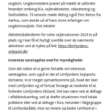
ungdom. Ungdomsledere prøver på mødet at udfordre
hinanden omkring bl.a. sejleraktiviteter, rekruttering og
fastholdelse. Til seneste møde deltog også Finn Beton fra
Aarhus, som øsede ud af hans store erfaringer om
ungdomssejlads. Flot initiativ!
Aktivitetskalenderen for selve sejlersæsonen 2024 er på
plads og I kan få et hurtigt overblik over de nærmeste
aktiviteter ved at trykke på link:
https://limfjordens-
sejlsport.dk/
Interesse varetagelse overfor myndigheder
Som det sidste vil vi gerne fortælle om interesse
varetagelse, som også er del af Limfjordens Sejlsports
domæne. Vi er meget opmærksomme på, hvad der sker
med Limfjorden og vil fortsat forsøge at medvirke til at
forbedre Limfjordens tilstand. Det kan være ved at deltage
i affaldsindsamling, ved at drøfte situationen med lokale
politikere eller ved at deltage i fora, herunder i følgegruppe
til Limfjordsrådet, hvor en renere og bedre Limfjord er i