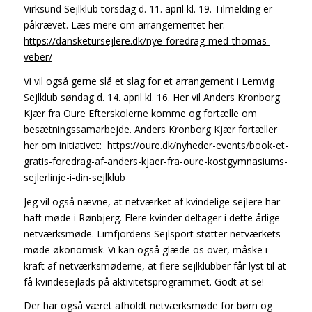
Virksund Sejlklub torsdag d. 11. april kl. 19. Tilmelding er
påkrævet. Læs mere om arrangementet her:
https://dansketursejlere.dk/nye-foredrag-med-thomas-
veber/
Vi vil også gerne slå et slag for et arrangement i Lemvig
Sejlklub søndag d. 14. april kl. 16. Her vil Anders Kronborg
Kjær fra Oure Efterskolerne komme og fortælle om
besætningssamarbejde. Anders Kronborg Kjær fortæller
her om initiativet:
https://oure.dk/nyheder-events/book-et-
gratis-foredrag-af-anders-kjaer-fra-oure-kostgymnasiums-
sejlerlinje-i-din-sejlklub
Jeg vil også nævne, at netværket af kvindelige sejlere har
haft møde i Rønbjerg. Flere kvinder deltager i dette årlige
netværksmøde. Limfjordens Sejlsport støtter netværkets
møde økonomisk. Vi kan også glæde os over, måske i
kraft af netværksmøderne, at flere sejlklubber får lyst til at
få kvindesejlads på aktivitetsprogrammet. Godt at se!
Der har også været afholdt netværksmøde for børn og