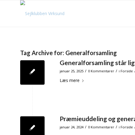
Tag Archive for:
Generalforsamling
Generalforsamling står lig
/
/
januar 25, 2025
0 Kommentarer
i
Forside
Læs mere
Præmieuddeling og general
/
/
januar 24, 2024
0 Kommentarer
i
Forside