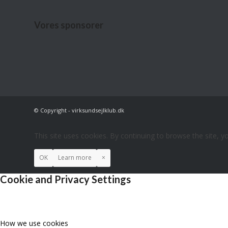
Vores sponsorer
© Copyright - virksundsejlklub.dk
This site uses cookies. By continuing to browse the site, y
OK
Learn more
×
Cookie and Privacy Settings
How we use cookies