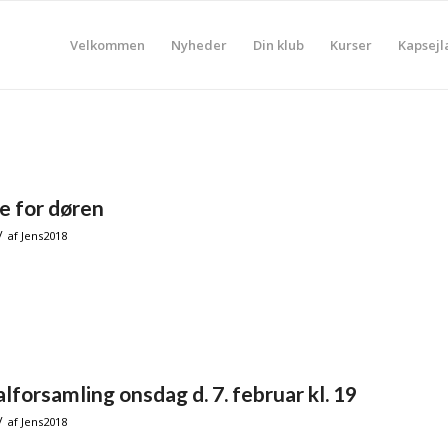
Velkommen
Nyheder
Din klub
Kurser
Kapsejl
e for døren
/
af
Jens2018
forsamling onsdag d. 7. februar kl. 19
/
af
Jens2018