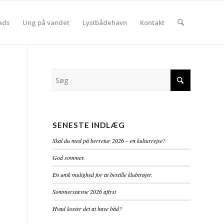
ads
Ung på vandet
Lystbådehavn
Kontakt
SENESTE INDLÆG
Skal du med på herretur 2026 – en kulturrejse?
God sommer.
En unik mulighed for at bestille klubtrøjer.
Sommerstævne 2026 aflyst
Hvad koster det at have båd?