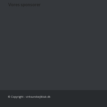
Vores sponsorer
© Copyright - virksundsejlklub.dk