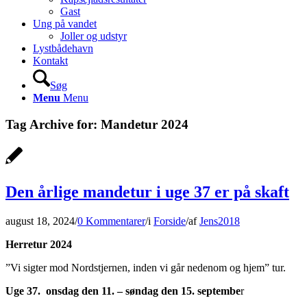
Gast
Ung på vandet
Joller og udstyr
Lystbådehavn
Kontakt
Søg
Menu
Menu
Tag Archive for:
Mandetur 2024
Den årlige mandetur i uge 37 er på skaft
august 18, 2024
/
0 Kommentarer
/
i
Forside
/
af
Jens2018
Herretur 2024
”Vi sigter mod Nordstjernen, inden vi går nedenom og hjem” tur.
Uge 37. onsdag den 11. – søndag den 15. septembe
r