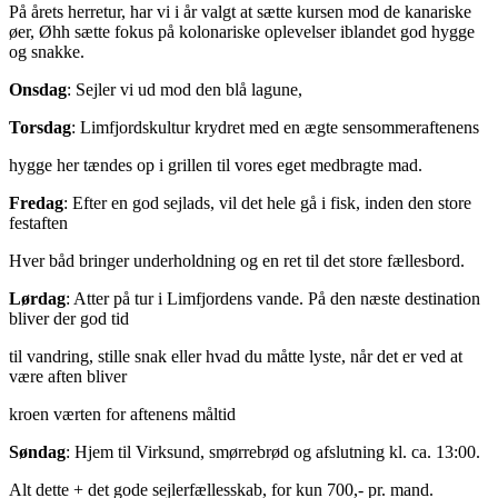
På årets herretur, har vi i år valgt at sætte kursen mod de kanariske
øer, Øhh sætte fokus på kolonariske oplevelser iblandet god hygge
og snakke.
Onsdag
: Sejler vi ud mod den blå lagune,
Torsdag
: Limfjordskultur krydret med en ægte sensommeraftenens
hygge her tændes op i grillen til vores eget medbragte mad.
Fredag
: Efter en god sejlads, vil det hele gå i fisk, inden den store
festaften
Hver båd bringer underholdning og en ret til det store fællesbord.
Lørdag
: Atter på tur i Limfjordens vande. På den næste destination
bliver der god tid
til vandring, stille snak eller hvad du måtte lyste, når det er ved at
være aften bliver
kroen værten for aftenens måltid
Søndag
: Hjem til Virksund, smørrebrød og afslutning kl. ca. 13:00.
Alt dette + det gode sejlerfællesskab, for kun 700,- pr. mand.