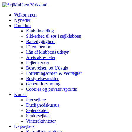
Velkommen
Nyheder
Din klub
Klubtilmelding
Sikkerhed til søs i sejlklubben
Bæredygtighed
Få en mentor
Lån af klubbens udstyr
Årets aktiviteter
Pejlemærker
Bestyrelsen og Udvalg
Forretningsorden & vedtægter
Bestyrelsesmøder
Generalforsamling
Cookies og privatlivspolitik
Kurser
Pigesejlere
Duelighedskursus
Sejlerskolen
Seniorsejlads
Vinteraktiviteter
Kapsejlads
Kapsejladsresultater