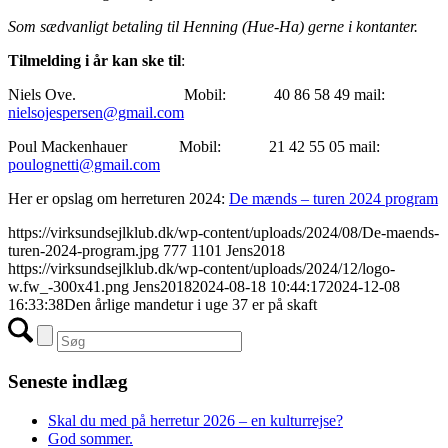
Som sædvanligt betaling til Henning (Hue-Ha) gerne i kontanter.
Tilmelding i år kan ske til
:
Niels Ove. Mobil: 40 86 58 49 mail:
nielsojespersen@gmail.com
Poul Mackenhauer Mobil: 21 42 55 05 mail:
poulognetti@gmail.com
Her er opslag om herreturen 2024:
De mænds – turen 2024 program
https://virksundsejlklub.dk/wp-content/uploads/2024/08/De-maends-
turen-2024-program.jpg
777
1101
Jens2018
https://virksundsejlklub.dk/wp-content/uploads/2024/12/logo-
w.fw_-300x41.png
Jens2018
2024-08-18 10:44:17
2024-12-08
16:33:38
Den årlige mandetur i uge 37 er på skaft
Seneste indlæg
Skal du med på herretur 2026 – en kulturrejse?
God sommer.