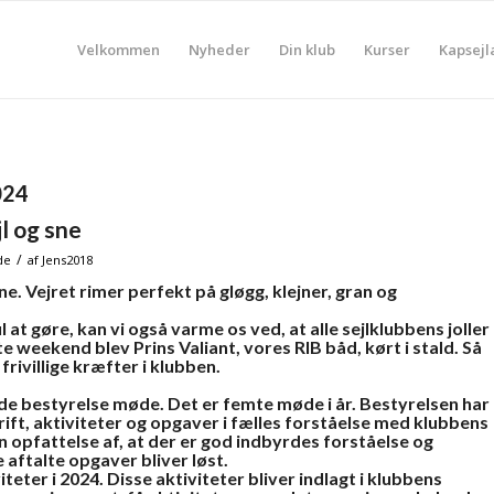
Velkommen
Nyheder
Din klub
Kurser
Kapsejl
024
l og sne
/
de
af
Jens2018
. Vejret rimer perfekt på gløgg, klejner, gran og
 at gøre, kan vi også varme os ved, at alle sejlklubbens joller
e weekend blev Prins Valiant, vores RIB båd, kørt i stald. Så
frivillige kræfter i klubben.
de bestyrelse møde. Det er femte møde i år. Bestyrelsen har
rift, aktiviteter og opgaver i fælles forståelse med klubbens
n opfattelse af, at der er god indbyrdes forståelse og
aftalte opgaver bliver løst.
iteter i 2024. Disse aktiviteter bliver indlagt i klubbens