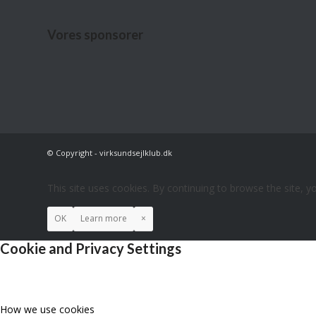
Vores sponsorer
© Copyright - virksundsejlklub.dk
This site uses cookies. By continuing to browse the site, y
OK
Learn more
×
Cookie and Privacy Settings
How we use cookies