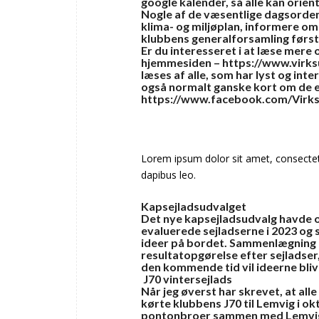
google kalender, så alle kan orien
Nogle af de væsentlige dagsorden
klima- og miljøplan, informere o
klubbens generalforsamling først i
Er du interesseret i at læse mere 
hjemmesiden –
https://www.virks
læses af alle, som har lyst og int
også normalt ganske kort om de 
https://www.facebook.com/Virks
Lorem ipsum dolor sit amet, consectetur 
dapibus leo.
Kapsejladsudvalget
Det nye kapsejladsudvalg havde 
evaluerede sejladserne i 2023 og
ideer på bordet. Sammenlægning a
resultatopgørelse efter sejladser,
den kommende tid vil ideerne blive f
J70 vintersejlads
Når jeg øverst har skrevet, at alle
kørte klubbens J70 til Lemvig i ok
pontonbroer sammen med Lemvigs e