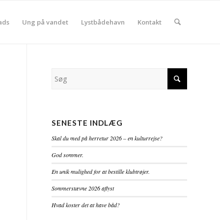
ads
Ung på vandet
Lystbådehavn
Kontakt
SENESTE INDLÆG
Skal du med på herretur 2026 – en kulturrejse?
God sommer.
En unik mulighed for at bestille klubtrøjer.
Sommerstævne 2026 aflyst
Hvad koster det at have båd?