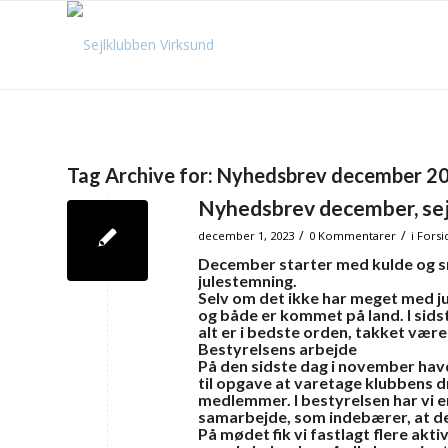
Tag Archive for:
Nyhedsbrev december 2
Nyhedsbrev december, sej
/
/
december 1, 2023
0 Kommentarer
i
Forsi
December starter med kulde og sne
julestemning.
Selv om det ikke har meget med jul
og både er kommet på land. I sidst
alt er i bedste orden, takket være 
Bestyrelsens arbejde
På den sidste dag i november hav
til opgave at varetage klubbens d
medlemmer. I bestyrelsen har vi e
samarbejde, som indebærer, at de 
På mødet fik vi fastlagt flere aktiv