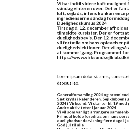
Vi har indtil videre haft mulighed 
søndag vinteren over. Det er fant
luft, sejlads, intens konkurrence
ingredienserne søndag formiddag. 
Duelighedskursus 2024
Tirsdag d. 12. december afholdes i
tilmeldte kursister. Der er fortsa
duelighedsbevis. Den 12. december
vil fortælle om hans oplevelser på
duelighedslektioner. Der vil også v
at komme i gang. Programmet for 
https://www.virksundsejlklub.dk
Lorem ipsum dolor sit amet, consectetur 
dapibus leo.
Generalforsamling 2024 og præmieudd
Sæt kryds i kalenderen. Sejlklubbens
2024 i Virksund. Vi starter kl. 19 me
Andre aktiviteter i januar 2024
Vi vil som vanligt arrangere sammenkom
Primdal holde foredrag om hans perso
duelighedsundervisning flere dage i ja
God jul til alle