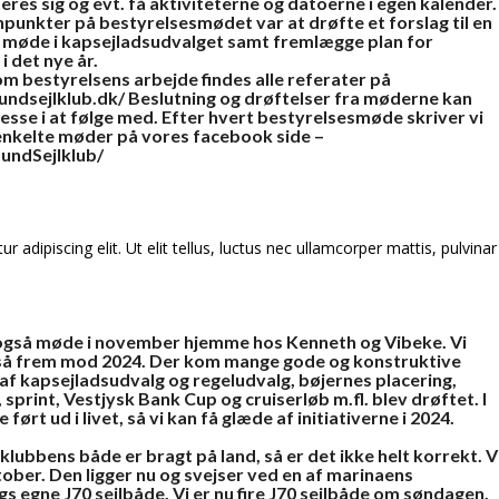
teres sig og evt. få aktiviteterne og datoerne i egen kalender.
punkter på bestyrelsesmødet var at drøfte et forslag til en
m møde i kapsejladsudvalget samt fremlægge plan for
 det nye år.
om bestyrelsens arbejde findes alle referater på
undsejlklub.dk/
Beslutning og drøftelser fra møderne kan
eresse i at følge med. Efter hvert bestyrelsesmøde skriver vi
enkelte møder på vores facebook side –
undSejlklub/
adipiscing elit. Ut elit tellus, luctus nec ullamcorper mattis, pulvinar
også møde i november hjemme hos Kenneth og Vibeke. Vi
 så frem mod 2024. Der kom mange gode og konstruktive
f kapsejladsudvalg og regeludvalg, bøjernes placering,
 sprint, Vestjysk Bank Cup og cruiserløb m.fl. blev drøftet. I
ørt ud i livet, så vi kan få glæde af initiativerne i 2024.
 klubbens både er bragt på land, så er det ikke helt korrekt. V
tober. Den ligger nu og svejser ved en af marinaens
gne J70 sejlbåde. Vi er nu fire J70 sejlbåde om søndagen.