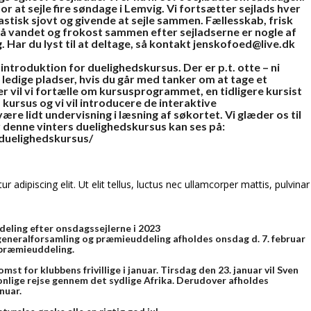
for at sejle fire søndage i Lemvig. Vi fortsætter sejlads hver
astisk sjovt og givende at sejle sammen. Fællesskab, frisk
 på vandet og frokost sammen efter sejladserne er nogle af
Har du lyst til at deltage, så kontakt
jenskofoed@live.dk
ntroduktion for duelighedskursus. Der er p.t. otte – ni
t ledige pladser, hvis du går med tanker om at tage et
 vil vi fortælle om kursusprogrammet, en tidligere kursist
 kursus og vi vil introducere de interaktive
ære lidt undervisning i læsning af søkortet. Vi glæder os til
denne vinters duelighedskursus kan ses på:
/duelighedskursus/
adipiscing elit. Ut elit tellus, luctus nec ullamcorper mattis, pulvinar
eling efter onsdagssejlerne i 2023
 generalforsamling og præmieuddeling afholdes onsdag d. 7. februar
d præmieuddeling.
st for klubbens frivillige i januar. Tirsdag den 23. januar vil Sven
nlige rejse gennem det sydlige Afrika. Derudover afholdes
nuar.