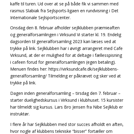
kaffe til turen. Ud over at se på både fik vi sammen med
rasmus Slabiak fra Sejlsports-ligaen en rundvisning i Det
Internationale Sejlsportscenter.
Onsdag den 8. februar afholder sejlklubben præmieaften
og generalforsamlingen i Virksund Vi starter kl. 19. Endelig
dagsorden til generalforsamling 2023
kan læses ved at
trykke på link. Sejlklubben har i øvrigt arrangeret med Cafe
Virksund, at der er mulighed for at deltage i fællesspisning
i cafeen forud for generalforsamlingen (egen betaling).
Menuen findes her: https://virksundcafe.dk/sejlklubbens-
generalforsamling/ Tilmelding er påkrævet og sker ved at
trykke på link.
Dagen inden generalforsamling – tirsdag den 7. februar –
starter duelighedskursus i Virksund i klubhuset. 15 kursister
har tilmeldt sig kursus. Lars Bro Jensen fra Nibe Sejlklub er
instruktør.
I flere år har Sejlklubben med stor succes afholdt en aften,
hvor nogle af klubbens tekniske “bisser” fortæller om