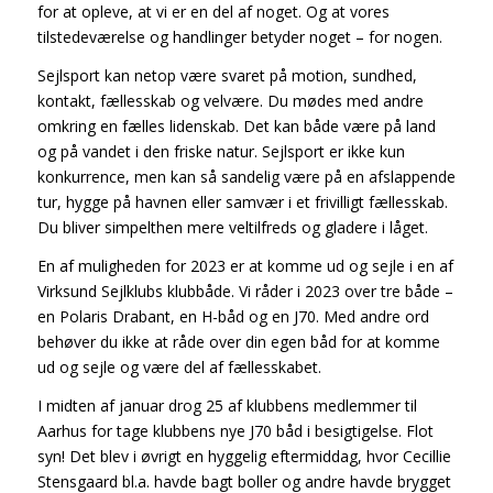
for at opleve, at vi er en del af noget. Og at vores
tilstedeværelse og handlinger betyder noget – for nogen.
Sejlsport kan netop være svaret på motion, sundhed,
kontakt, fællesskab og velvære. Du mødes med andre
omkring en fælles lidenskab. Det kan både være på land
og på vandet i den friske natur. Sejlsport er ikke kun
konkurrence, men kan så sandelig være på en afslappende
tur, hygge på havnen eller samvær i et frivilligt fællesskab.
Du bliver simpelthen mere veltilfreds og gladere i låget.
En af muligheden for 2023 er at komme ud og sejle i en af
Virksund Sejlklubs klubbåde. Vi råder i 2023 over tre både –
en Polaris Drabant, en H-båd og en J70. Med andre ord
behøver du ikke at råde over din egen båd for at komme
ud og sejle og være del af fællesskabet.
I midten af januar drog 25 af klubbens medlemmer til
Aarhus for tage klubbens nye J70 båd i besigtigelse. Flot
syn! Det blev i øvrigt en hyggelig eftermiddag, hvor Cecillie
Stensgaard bl.a. havde bagt boller og andre havde brygget