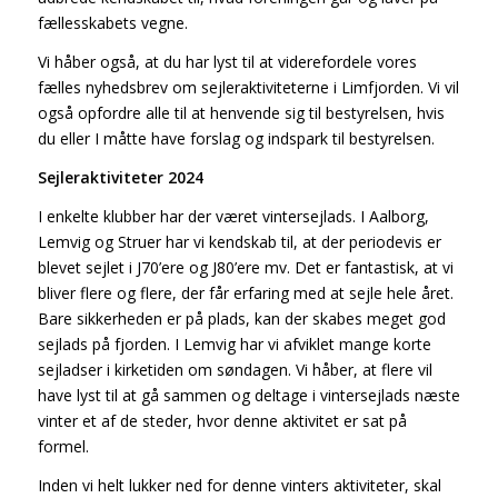
fællesskabets vegne.
Vi håber også, at du har lyst til at viderefordele vores
fælles nyhedsbrev om sejleraktiviteterne i Limfjorden. Vi vil
også opfordre alle til at henvende sig til bestyrelsen, hvis
du eller I måtte have forslag og indspark til bestyrelsen.
Sejleraktiviteter 2024
I enkelte klubber har der været vintersejlads. I Aalborg,
Lemvig og Struer har vi kendskab til, at der periodevis er
blevet sejlet i J70’ere og J80’ere mv. Det er fantastisk, at vi
bliver flere og flere, der får erfaring med at sejle hele året.
Bare sikkerheden er på plads, kan der skabes meget god
sejlads på fjorden. I Lemvig har vi afviklet mange korte
sejladser i kirketiden om søndagen. Vi håber, at flere vil
have lyst til at gå sammen og deltage i vintersejlads næste
vinter et af de steder, hvor denne aktivitet er sat på
formel.
Inden vi helt lukker ned for denne vinters aktiviteter, skal