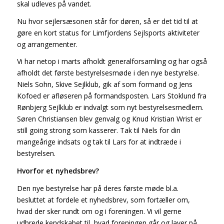
skal udleves på vandet.
Nu hvor sejlersæsonen står for døren, så er det tid til at
gøre en kort status for Limfjordens Sejlsports aktiviteter
og arrangementer.
Vi har netop i marts afholdt generalforsamling og har også
afholdt det første bestyrelsesmøde i den nye bestyrelse.
Niels Sohn, Skive Sejlklub, gik af som formand og Jens
Kofoed er afløseren på formandsposten. Lars Stoklund fra
Rønbjerg Sejlklub er indvalgt som nyt bestyrelsesmedlem.
Søren Christiansen blev genvalg og Knud Kristian Wrist er
still going strong som kasserer. Tak til Niels for din
mangeårige indsats og tak til Lars for at indtræde i
bestyrelsen.
Hvorfor et nyhedsbrev?
Den nye bestyrelse har på deres første møde bl.a.
besluttet at fordele et nyhedsbrev, som fortæller om,
hvad der sker rundt om og i foreningen. Vi vil gerne
udbrede kendskabet til, hvad foreningen går og laver på