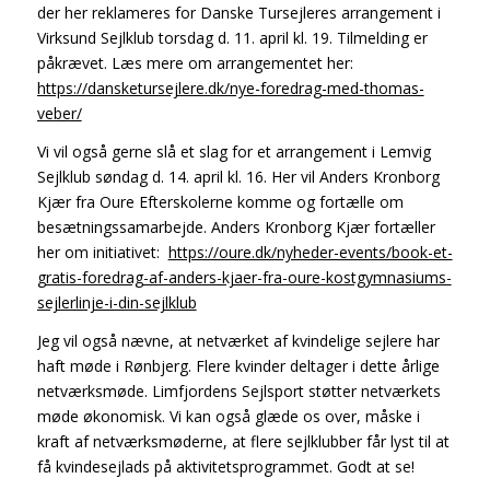
der her reklameres for Danske Tursejleres arrangement i
Virksund Sejlklub torsdag d. 11. april kl. 19. Tilmelding er
påkrævet. Læs mere om arrangementet her:
https://dansketursejlere.dk/nye-foredrag-med-thomas-
veber/
Vi vil også gerne slå et slag for et arrangement i Lemvig
Sejlklub søndag d. 14. april kl. 16. Her vil Anders Kronborg
Kjær fra Oure Efterskolerne komme og fortælle om
besætningssamarbejde. Anders Kronborg Kjær fortæller
her om initiativet:
https://oure.dk/nyheder-events/book-et-
gratis-foredrag-af-anders-kjaer-fra-oure-kostgymnasiums-
sejlerlinje-i-din-sejlklub
Jeg vil også nævne, at netværket af kvindelige sejlere har
haft møde i Rønbjerg. Flere kvinder deltager i dette årlige
netværksmøde. Limfjordens Sejlsport støtter netværkets
møde økonomisk. Vi kan også glæde os over, måske i
kraft af netværksmøderne, at flere sejlklubber får lyst til at
få kvindesejlads på aktivitetsprogrammet. Godt at se!