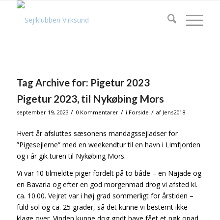
Tag Archive for:
Pigetur 2023
Pigetur 2023, til Nykøbing Mors
/
/
/
september 19, 2023
0 Kommentarer
i
Forside
af
Jens2018
Hvert år afsluttes sæsonens mandagssejladser for
”Pigesejlerne” med en weekendtur til en havn i Limfjorden
og i år gik turen til Nykøbing Mors.
Vi var 10 tilmeldte piger fordelt på to både – en Najade og
en Bavaria og efter en god morgenmad drog vi afsted kl.
ca. 10.00. Vejret var i høj grad sommerligt for årstiden –
fuld sol og ca. 25 grader, så det kunne vi bestemt ikke
klage over. Vinden kunne dog godt have fået et nøk opad,