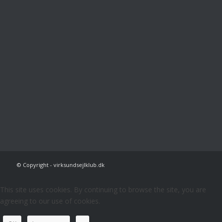
© Copyright - virksundsejlklub.dk
This site uses cookies. By continuing to browse the site, you are
agreeing to our use of cookies.