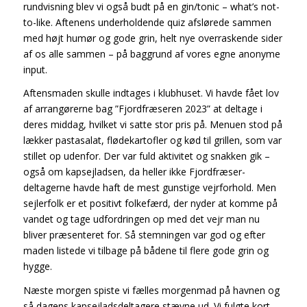
rundvisning blev vi også budt på en gin/tonic – what’s not-
to-like. Aftenens underholdende quiz afslørede sammen
med højt humør og gode grin, helt nye overraskende sider
af os alle sammen – på baggrund af vores egne anonyme
input.
Aftensmaden skulle indtages i klubhuset. Vi havde fået lov
af arrangørerne bag ”Fjordfræseren 2023” at deltage i
deres middag, hvilket vi satte stor pris på. Menuen stod på
lækker pastasalat, flødekartofler og kød til grillen, som var
stillet op udenfor. Der var fuld aktivitet og snakken gik –
også om kapsejladsen, da heller ikke Fjordfræser-
deltagerne havde haft de mest gunstige vejrforhold. Men
sejlerfolk er et positivt folkefærd, der nyder at komme på
vandet og tage udfordringen op med det vejr man nu
bliver præsenteret for. Så stemningen var god og efter
maden listede vi tilbage på bådene til flere gode grin og
hygge.
Næste morgen spiste vi fælles morgenmad på havnen og
så dagens kapsejladsdeltagere stævne ud. Vi fulgte kort