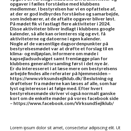
opgaver i fælles forståelse med klubbens
medlemmer. I bestyrelsen har vi en opfattelse af,
at der er god indbyrdes forståelse og samarbejde,
som indebærer, at de aftalte opgaver bliver løst.
På mødet fik vi fastlagt flere aktiviteter i 2024.
Disse aktiviteter bliver indlagt i klubbens google
kalender, så alle kan orienteres sig og evt. få
aktiviteterne og datoerne i egen kalender.
Nogle af de væsentlige dagsordenpunkter på
bestyrelsesmødet var at drøfte et forslag til en
klima- og miljøplan, informere om møde i
kapsejladsudvalget samt fremlægge plan for
klubbens generalforsamling først i det nye år.
Er du interesseret i at læse mere om bestyrelsens
arbejde findes alle referater på hjemmesiden –
https://www.virksundsejlklub.dk/
Beslutning og
drøftelser fra møderne kan læses af alle, som har
lyst og interesse i at følge med. Efter hvert
bestyrelsesmøde skriver vi også normalt ganske
kort om de enkelte møder på vores facebook side
–
https://www.facebook.com/VirksundSejlklub/
Lorem ipsum dolor sit amet, consectetur adipiscing elit. Ut