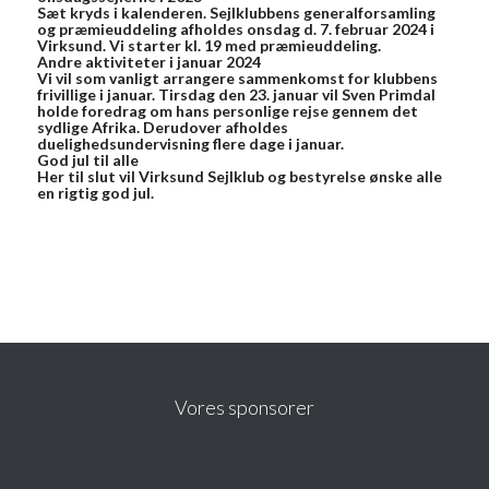
Sæt kryds i kalenderen. Sejlklubbens generalforsamling
og præmieuddeling afholdes onsdag d. 7. februar 2024 i
Virksund. Vi starter kl. 19 med præmieuddeling.
Andre aktiviteter i januar 2024
Vi vil som vanligt arrangere sammenkomst for klubbens
frivillige i januar. Tirsdag den 23. januar vil Sven Primdal
holde foredrag om hans personlige rejse gennem det
sydlige Afrika. Derudover afholdes
duelighedsundervisning flere dage i januar.
God jul til alle
Her til slut vil Virksund Sejlklub og bestyrelse ønske alle
en rigtig god jul.
Vores sponsorer