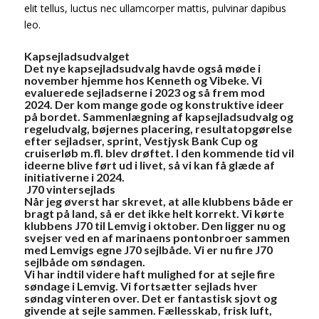
elit tellus, luctus nec ullamcorper mattis, pulvinar dapibus
leo.
Kapsejladsudvalget
Det nye kapsejladsudvalg havde også møde i
november hjemme hos Kenneth og Vibeke. Vi
evaluerede sejladserne i 2023 og så frem mod
2024. Der kom mange gode og konstruktive ideer
på bordet. Sammenlægning af kapsejladsudvalg og
regeludvalg, bøjernes placering, resultatopgørelse
efter sejladser, sprint, Vestjysk Bank Cup og
cruiserløb m.fl. blev drøftet. I den kommende tid vil
ideerne blive ført ud i livet, så vi kan få glæde af
initiativerne i 2024.
J70 vintersejlads
Når jeg øverst har skrevet, at alle klubbens både er
bragt på land, så er det ikke helt korrekt. Vi kørte
klubbens J70 til Lemvig i oktober. Den ligger nu og
svejser ved en af marinaens pontonbroer sammen
med Lemvigs egne J70 sejlbåde. Vi er nu fire J70
sejlbåde om søndagen.
Vi har indtil videre haft mulighed for at sejle fire
søndage i Lemvig. Vi fortsætter sejlads hver
søndag vinteren over. Det er fantastisk sjovt og
givende at sejle sammen. Fællesskab, frisk luft,