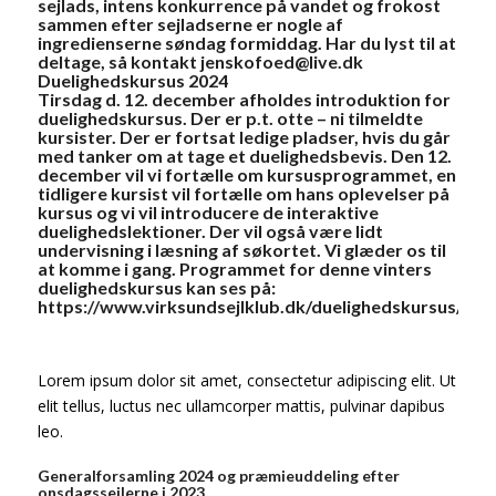
sejlads, intens konkurrence på vandet og frokost
sammen efter sejladserne er nogle af
ingredienserne søndag formiddag. Har du lyst til at
deltage, så kontakt
jenskofoed@live.dk
Duelighedskursus 2024
Tirsdag d. 12. december afholdes introduktion for
duelighedskursus. Der er p.t. otte – ni tilmeldte
kursister. Der er fortsat ledige pladser, hvis du går
med tanker om at tage et duelighedsbevis. Den 12.
december vil vi fortælle om kursusprogrammet, en
tidligere kursist vil fortælle om hans oplevelser på
kursus og vi vil introducere de interaktive
duelighedslektioner. Der vil også være lidt
undervisning i læsning af søkortet. Vi glæder os til
at komme i gang. Programmet for denne vinters
duelighedskursus kan ses på:
https://www.virksundsejlklub.dk/duelighedskursus/
Lorem ipsum dolor sit amet, consectetur adipiscing elit. Ut
elit tellus, luctus nec ullamcorper mattis, pulvinar dapibus
leo.
Generalforsamling 2024 og præmieuddeling efter
onsdagssejlerne i 2023