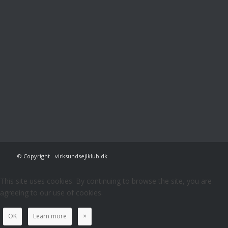
© Copyright - virksundsejlklub.dk
This site uses cookies. By continuing to browse the site, you are
agreeing to our use of cookies.
OK
Learn more
×