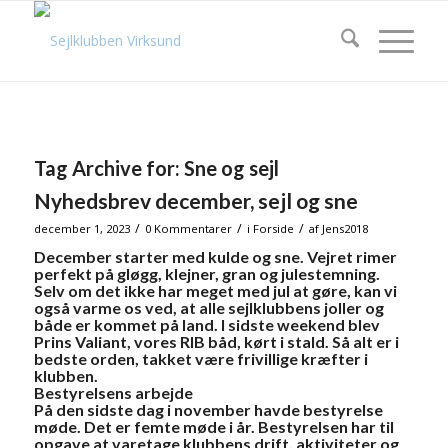
Tag Archive for:
Sne og sejl
Nyhedsbrev december, sejl og sne
/
/
/
december 1, 2023
0 Kommentarer
i
Forside
af
Jens2018
December starter med kulde og sne. Vejret rimer
perfekt på gløgg, klejner, gran og julestemning.
Selv om det ikke har meget med jul at gøre, kan vi
også varme os ved, at alle sejlklubbens joller og
både er kommet på land. I sidste weekend blev
Prins Valiant, vores RIB båd, kørt i stald. Så alt er i
bedste orden, takket være frivillige kræfter i
klubben.
Bestyrelsens arbejde
På den sidste dag i november havde bestyrelse
møde. Det er femte møde i år. Bestyrelsen har til
opgave at varetage klubbens drift, aktiviteter og