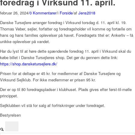
foredrag i Virksund 11. april.
februar 26, 2024
/
0 Kommentarer
/
i
Forside
/
af
Jens2018
Danske Tursejlere arranger foredrag i Virksund torsdag d. 11. april kl. 19.
Thomas Veber, sejler, forfatter og foredragsholder vil komme og fortælle om
hans og hans families oplevelser på havet. Foredragets titel er: Ankerliv – få
unikke oplevelser på vandet.
Har du lyst til at høre dette spændende foredrag 11. april i Virksund skal du
købe billet i Danske Tursejleres shop. Det gør du gennem dette link:
https://shop.dansketursejlere.dk/
Prisen for at deltage er 45 kr. for medlemmer af Danske Tursejlere og
Virksund Sejlklub. For ikke medlemmer er prisen 95 kr.
Der er op til 80 foredragspladser i klubhuset. Plads gives efter først-til-mølle
princippet.
Sejlklubben vil stå for salg af forfriskninger under foredraget.
Bestyrelsen