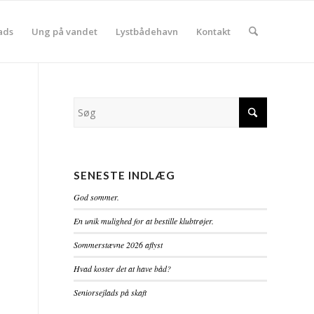
ads
Ung på vandet
Lystbådehavn
Kontakt
SENESTE INDLÆG
God sommer.
En unik mulighed for at bestille klubtrøjer.
Sommerstævne 2026 aflyst
Hvad koster det at have båd?
Seniorsejlads på skaft