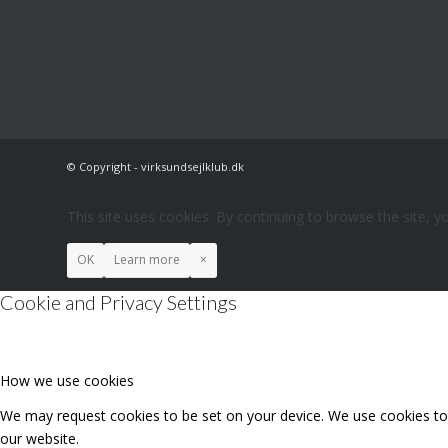
© Copyright - virksundsejlklub.dk
This site uses cookies. By continuing to browse the site, y
OK
Learn more
×
Cookie and Privacy Settings
How we use cookies
We may request cookies to be set on your device. We use cookies to l
our website.