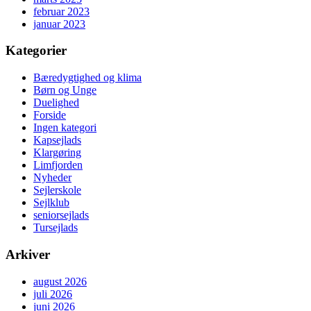
februar 2023
januar 2023
Kategorier
Bæredygtighed og klima
Børn og Unge
Duelighed
Forside
Ingen kategori
Kapsejlads
Klargøring
Limfjorden
Nyheder
Sejlerskole
Sejlklub
seniorsejlads
Tursejlads
Arkiver
august 2026
juli 2026
juni 2026