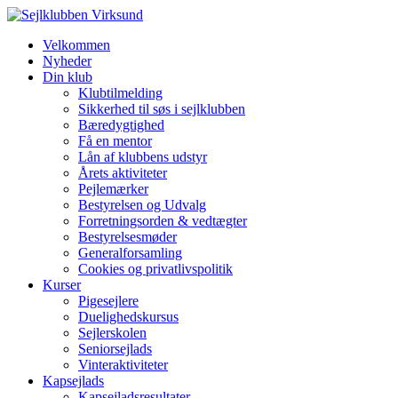
Velkommen
Nyheder
Din klub
Klubtilmelding
Sikkerhed til søs i sejlklubben
Bæredygtighed
Få en mentor
Lån af klubbens udstyr
Årets aktiviteter
Pejlemærker
Bestyrelsen og Udvalg
Forretningsorden & vedtægter
Bestyrelsesmøder
Generalforsamling
Cookies og privatlivspolitik
Kurser
Pigesejlere
Duelighedskursus
Sejlerskolen
Seniorsejlads
Vinteraktiviteter
Kapsejlads
Kapsejladsresultater