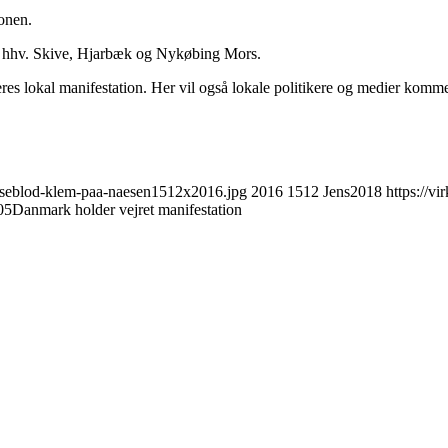
ionen.
2 i hhv. Skive, Hjarbæk og Nykøbing Mors.
rangeres lokal manifestation. Her vil også lokale politikere og medier kom
aeseblod-klem-paa-naesen1512x2016.jpg
2016
1512
Jens2018
https://v
05
Danmark holder vejret manifestation