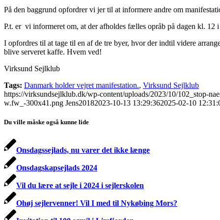
På den baggrund opfordrer vi jer til at informere andre om manifestat
P.t. er vi informeret om, at der afholdes fælles opråb på dagen kl. 1
I opfordres til at tage til en af de tre byer, hvor der indtil videre ar
blive serveret kaffe. Hvem ved!
Virksund Sejlklub
Tags:
Danmark holder vejret manifestation.
,
Virksund Sejlklub
https://virksundsejlklub.dk/wp-content/uploads/2023/10/102_stop-n
w.fw_-300x41.png
Jens2018
2023-10-13 13:29:36
2025-02-10 12:31:
Du ville måske også kunne lide
Onsdagssejlads, nu varer det ikke længe
Onsdagskapsejlads 2024
Vil du lære at sejle i 2024 i sejlerskolen
Ohøj sejlervenner! Vil I med til Nykøbing Mors?