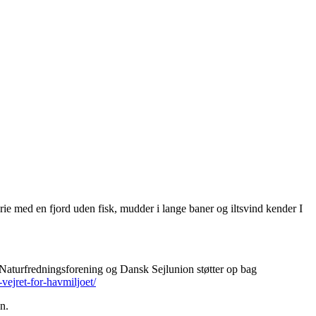
rie med en fjord uden fisk, mudder i lange baner og iltsvind kender I
k Naturfredningsforening og Dansk Sejlunion støtter op bag
ejret-for-havmiljoet/
n.