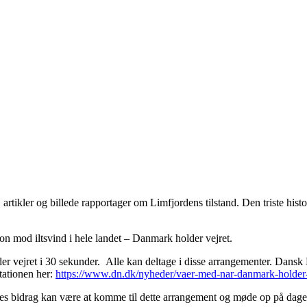
rtikler og billede rapportager om Limfjordens tilstand. Den triste histo
ion mod iltsvind i hele landet – Danmark holder vejret.
der vejret i 30 sekunder. Alle kan deltage i disse arrangementer. Dans
tationen her:
https://www.dn.dk/nyheder/vaer-med-nar-danmark-holder-v
 Vores bidrag kan være at komme til dette arrangement og møde op på dage