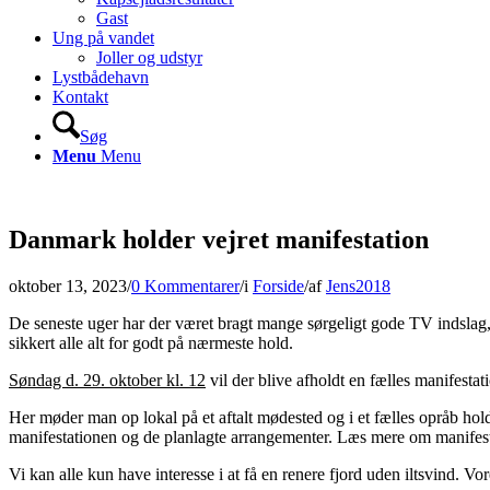
Gast
Ung på vandet
Joller og udstyr
Lystbådehavn
Kontakt
Søg
Menu
Menu
Danmark holder vejret manifestation
oktober 13, 2023
/
0 Kommentarer
/
i
Forside
/
af
Jens2018
De seneste uger har der været bragt mange sørgeligt gode TV indslag, a
sikkert alle alt for godt på nærmeste hold.
Søndag d. 29. oktober kl. 12
vil der blive afholdt en fælles manifestat
Her møder man op lokal på et aftalt mødested og i et fælles opråb hol
manifestationen og de planlagte arrangementer. Læs mere om manifes
Vi kan alle kun have interesse i at få en renere fjord uden iltsvind.