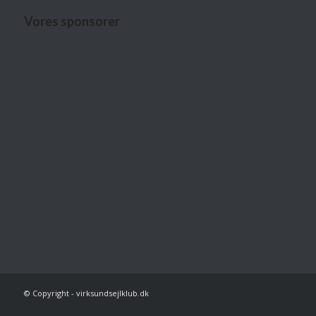
Vores sponsorer
© Copyright - virksundsejlklub.dk