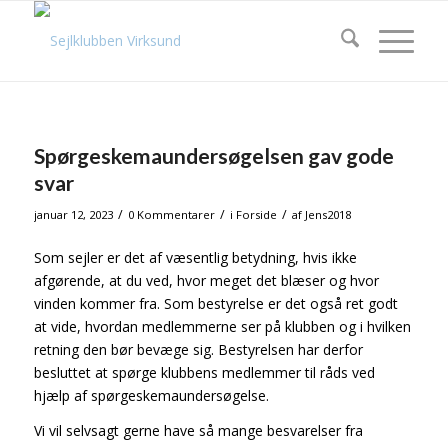
Spørgeskemaundersøgelsen gav gode
svar
/
/
/
januar 12, 2023
0 Kommentarer
i
Forside
af
Jens2018
Som sejler er det af væsentlig betydning, hvis ikke
afgørende, at du ved, hvor meget det blæser og hvor
vinden kommer fra. Som bestyrelse er det også ret godt
at vide, hvordan medlemmerne ser på klubben og i hvilken
retning den bør bevæge sig. Bestyrelsen har derfor
besluttet at spørge klubbens medlemmer til råds ved
hjælp af spørgeskemaundersøgelse.
Vi vil selvsagt gerne have så mange besvarelser fra