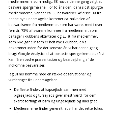
medlemmerne som muligt. 38 havde denne gang valgt at
besvare spørgsmålene. For to år siden, da vi sidst spurgte
medlemmerne, var der ca. 30 besvarelser. Af disse 38 fra
denne nye undersøgelse kommer ca. halvdelen af
besvarelserne fra medlemmer, som har været med i over
fem år. 75% af svarene kommer fra medlemmer, som
deltager i klubbens aktiviteter og 25 % fra medlemmer,
som ikke gør ellr som er helt nye i klubben, d.v.s.
ankommet inden for det seneste år. Vi har denne gang
brugt Google Analytics til at opsætte spørgeskemaet, så vi
kan få en bedre præsentation og bearbejdning af de
indkomne besvarelser.
Jeg vil her komme med en række observationer og
vurderinger fra undersøgelsen.
De fleste finder, at kapsejlads sammen med
pigesejlads og tursejlads giver mest værdi for dem
skarpt forfulgt at børn og ungesejlads og duelighed.
Medlemmerne finder generelt, at vi har det rette fokus