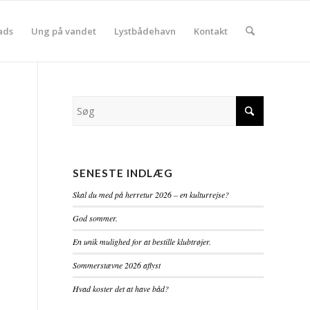
ads
Ung på vandet
Lystbådehavn
Kontakt
SENESTE INDLÆG
Skal du med på herretur 2026 – en kulturrejse?
God sommer.
En unik mulighed for at bestille klubtrøjer.
Sommerstævne 2026 aflyst
Hvad koster det at have båd?