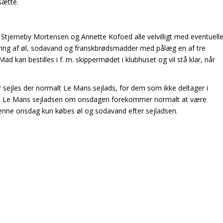
sætte.
 Stjerneby Mortensen og Annette Kofoed alle velvilligt med eventuell
vering af øl, sodavand og franskbrødsmadder med pålæg en af tre
ad kan bestilles i f. m. skippermødet i klubhuset og vil stå klar, når
r sejles der normalt Le Mans sejlads, for dem som ikke deltager i
e i Le Mans sejladsen om onsdagen forekommer normalt at være
 denne onsdag kun købes øl og sodavand efter sejladsen.