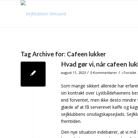
Tag Archive for:
Cafeen lukker
Hvad gør vi, når cafeen luk
/
/
august 11, 2023
0 Kommentarer
i
Forside
Som mange sikkert allerede har erfaret
sin kontrakt over Lystbådehavnens bes
end forventet, men ikke desto mindre vi
glæde af at få serverevet kaffe og kage
sejlklubbens onsdagskapsejlads. Sejlklu
fremtiden.
Den nye situation indebærer, at vi må