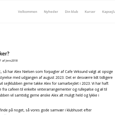
Velkommen
Nyheder
Din klub
Kurser
Kapsejl
ker?
/
af
Jens2018
, så har Alex Nielsen som forpagter af Cafe Virksund valgt at opsige
tyrelse med udgangen af august 2023. Det er desværre lidt tidligere
l sejlklubben gerne takke Alex for samarbejdet i 2023. Vi har haft
 fra cafeen til enkelte vinterarrangementer og rullepølse og øl til
bben vil samtidig gerne ønske Alex alt muligt held og lykke i
 finde på noget, så vores gode samvær i klubhuset efter