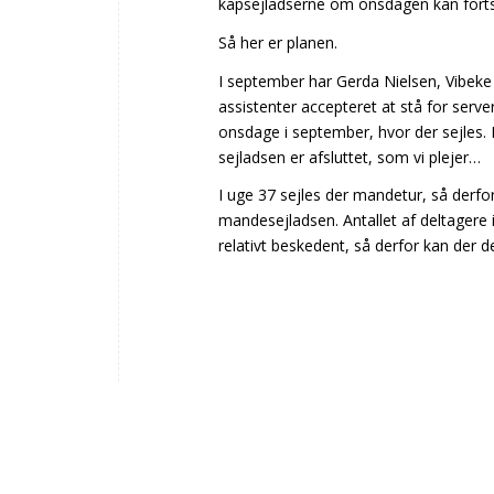
kapsejladserne om onsdagen kan fort
Så her er planen.
I september har Gerda Nielsen, Vibeke
assistenter accepteret at stå for ser
onsdage i september, hvor der sejles. M
sejladsen er afsluttet, som vi plejer…
I uge 37 sejles der mandetur, så derfo
mandesejladsen. Antallet af deltager
relativt beskedent, så derfor kan der