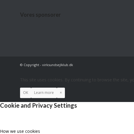
Vores sponsorer
© Copyright - virksundsejlklub.dk
This site uses cookies. By continuing to browse the site, y
OK
Learn more
×
Cookie and Privacy Settings
How we use cookies