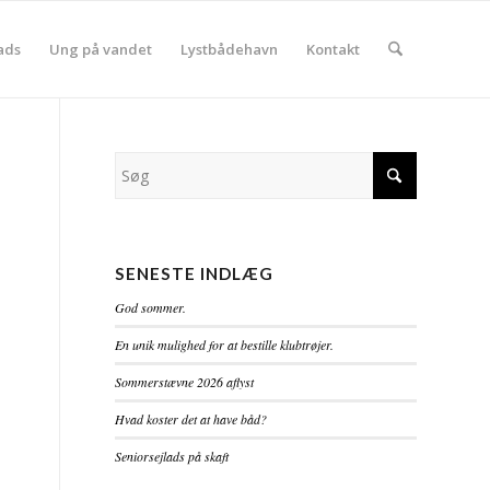
ads
Ung på vandet
Lystbådehavn
Kontakt
SENESTE INDLÆG
God sommer.
En unik mulighed for at bestille klubtrøjer.
Sommerstævne 2026 aflyst
Hvad koster det at have båd?
Seniorsejlads på skaft