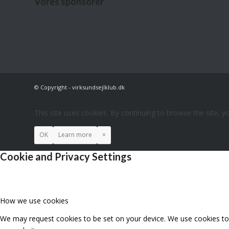
Vores sponsorer
© Copyright - virksundsejlklub.dk
This site uses cookies. By continuing to browse the site, y
OK
Learn more
×
Cookie and Privacy Settings
How we use cookies
We may request cookies to be set on your device. We use cookies to l