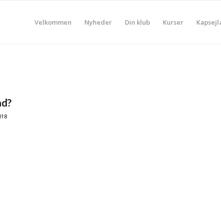
Velkommen
Nyheder
Din klub
Kurser
Kapsejl
åd?
018