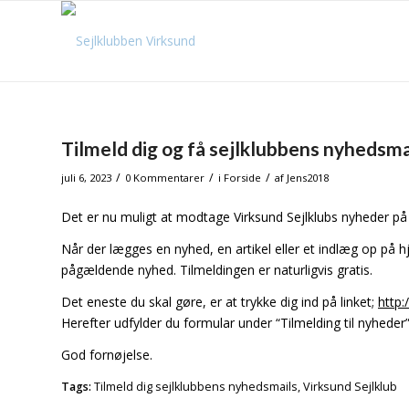
Tilmeld dig og få sejlklubbens nyhedsma
/
/
/
juli 6, 2023
0 Kommentarer
i
Forside
af
Jens2018
Det er nu muligt at modtage Virksund Sejlklubs nyheder p
Når der lægges en nyhed, en artikel eller et indlæg op p
pågældende nyhed. Tilmeldingen er naturligvis gratis.
Det eneste du skal gøre, er at trykke dig ind på linket;
http:
Herefter udfylder du formular under “Tilmelding til nyheder”
God fornøjelse.
Tags:
Tilmeld dig sejlklubbens nyhedsmails
,
Virksund Sejlklub