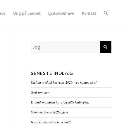
ads
Ung på vandet
Lystbådehavn
Kontakt
SENESTE INDLÆG
Skal du med på herretur 2026 – en kulturrejse?
God sommer.
En unik mulighed for at bestille klubtrøjer.
Sommerstævne 2026 aflyst
Hvad koster det at have båd?