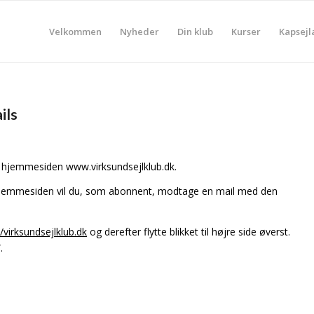
Velkommen
Nyheder
Din klub
Kurser
Kapsejl
ils
å hjemmesiden www.virksundsejlklub.dk.
å hjemmesiden vil du, som abonnent, modtage en mail med den
//virksundsejlklub.dk
og derefter flytte blikket til højre side øverst.
.