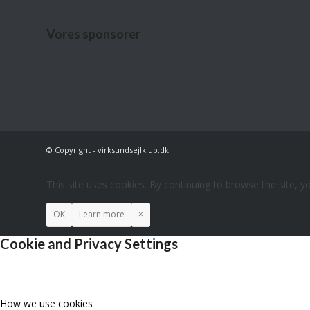
Vores sponsorer
© Copyright - virksundsejlklub.dk
This site uses cookies. By continuing to browse the site, y
OK
Learn more
×
Cookie and Privacy Settings
How we use cookies