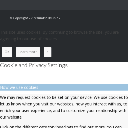
© Copyright - virksundsejlklub.dk
This site uses cookies. By continuing to browse the site, you are
agreeing to our use of cookies.
OK
Learn more
×
Cookie and Privacy Settings
How we use cookies
We may request cookies to be set on your device. We use cookies to
let us know when you visit our websites, how you interact with us, to
enrich your user experience, and to customize your relationship with
our website.
Click on the different category headings to find out more. You can