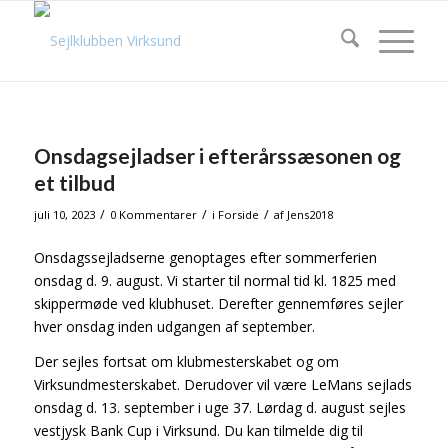
Onsdagsejladser i efterårssæsonen og
et tilbud
/
/
/
juli 10, 2023
0 Kommentarer
i
Forside
af
Jens2018
Onsdagssejladserne genoptages efter sommerferien
onsdag d. 9. august. Vi starter til normal tid kl. 1825 med
skippermøde ved klubhuset. Derefter gennemføres sejler
hver onsdag inden udgangen af september.
Der sejles fortsat om klubmesterskabet og om
Virksundmesterskabet. Derudover vil være LeMans sejlads
onsdag d. 13. september i uge 37. Lørdag d. august sejles
vestjysk Bank Cup i Virksund. Du kan tilmelde dig til