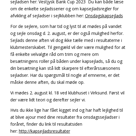
sejladsen her: Vestjysk Bank Cup 2023 Du kan både læse
om de enkelte sejladsserier og om kapsejladsregler for
afvikling af sejladser i sejlklubben her:
Onsdagskapsejlads
For de sejlere, som har tid og lyst til at mødes på vandet
og sejle onsdag d. 2. august, er der også mulighed herfor.
Sejlads denne aften vil dog ikke tælle med i resultaterne i
klubmesterskabet. Til gengæld vil der være mulighed for at
få enkelte velvalgte råd om trim og mere om
besætningens roller på båden under kapsejlads, så du og
din besætning kan stå lidt skarpere til efterårssæsonens
sejladser. Har du spørgsmål til nogle af emnerne, er det
måske denne aften, du skal møde op.
Vi mødes 2. august kl. 18 ved klubhuset i Virksund. Først vil
der være lidt teori og derefter sejler vi.
Hvis du ikke lige har fået kigget ind og har haft lejlighed til
at blive ajour med dine resultater fra onsdagssejladser i
foråret, finder du link til resultatsiden
her:
http://kapsejladsresultater