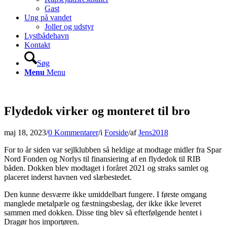
Gast
Ung på vandet
Joller og udstyr
Lystbådehavn
Kontakt
Søg
Menu
Menu
Flydedok virker og monteret til bro
maj 18, 2023
/
0 Kommentarer
/
i
Forside
/
af
Jens2018
For to år siden var sejlklubben så heldige at modtage midler fra Spar
Nord Fonden og Norlys til finansiering af en flydedok til RIB
båden. Dokken blev modtaget i foråret 2021 og straks samlet og
placeret inderst havnen ved slæbestedet.
Den kunne desværre ikke umiddelbart fungere. I første omgang
manglede metalpæle og fæstningsbeslag, der ikke ikke leveret
sammen med dokken. Disse ting blev så efterfølgende hentet i
Dragør hos importøren.