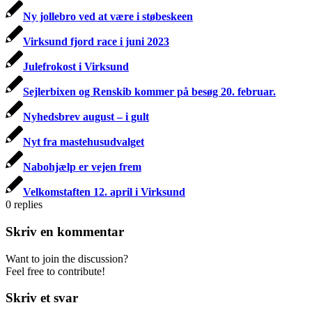
Ny jollebro ved at være i støbeskeen
Virksund fjord race i juni 2023
Julefrokost i Virksund
Sejlerbixen og Renskib kommer på besøg 20. februar.
Nyhedsbrev august – i gult
Nyt fra mastehusudvalget
Nabohjælp er vejen frem
Velkomstaften 12. april i Virksund
0
replies
Skriv en kommentar
Want to join the discussion?
Feel free to contribute!
Skriv et svar