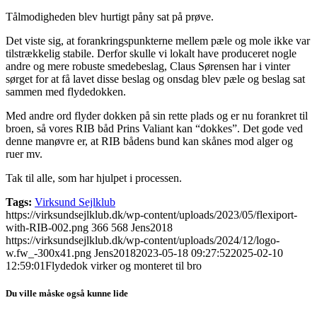
Tålmodigheden blev hurtigt påny sat på prøve.
Det viste sig, at forankringspunkterne mellem pæle og mole ikke var
tilstrækkelig stabile. Derfor skulle vi lokalt have produceret nogle
andre og mere robuste smedebeslag, Claus Sørensen har i vinter
sørget for at få lavet disse beslag og onsdag blev pæle og beslag sat
sammen med flydedokken.
Med andre ord flyder dokken på sin rette plads og er nu forankret til
broen, så vores RIB båd Prins Valiant kan “dokkes”. Det gode ved
denne manøvre er, at RIB bådens bund kan skånes mod alger og
ruer mv.
Tak til alle, som har hjulpet i processen.
Tags:
Virksund Sejlklub
https://virksundsejlklub.dk/wp-content/uploads/2023/05/flexiport-
with-RIB-002.png
366
568
Jens2018
https://virksundsejlklub.dk/wp-content/uploads/2024/12/logo-
w.fw_-300x41.png
Jens2018
2023-05-18 09:27:52
2025-02-10
12:59:01
Flydedok virker og monteret til bro
Du ville måske også kunne lide