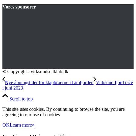
Vores sponsorer
© Copyright - virksundsejlklub.dk
Nye åbningstider for klapbroerne i Limfjorden
Virksund fjord race
i juni 2023
Scroll to top
This site uses cookies. By continuing to browse the site, you are
agreeing to our use of cookies.
OK
Learn more
×