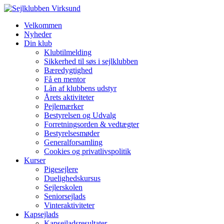
Velkommen
Nyheder
Din klub
Klubtilmelding
Sikkerhed til søs i sejlklubben
Bæredygtighed
Få en mentor
Lån af klubbens udstyr
Årets aktiviteter
Pejlemærker
Bestyrelsen og Udvalg
Forretningsorden & vedtægter
Bestyrelsesmøder
Generalforsamling
Cookies og privatlivspolitik
Kurser
Pigesejlere
Duelighedskursus
Sejlerskolen
Seniorsejlads
Vinteraktiviteter
Kapsejlads
Kapsejladsresultater