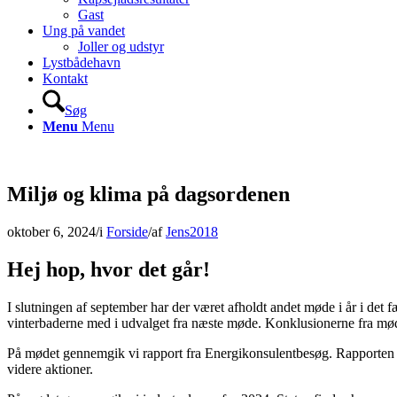
Gast
Ung på vandet
Joller og udstyr
Lystbådehavn
Kontakt
Søg
Menu
Menu
Miljø og klima på dagsordenen
oktober 6, 2024
/
i
Forside
/
af
Jens2018
Hej hop, hvor det går!
I slutningen af september har der været afholdt andet møde i år i det
vinterbaderne med i udvalget fra næste møde. Konklusionerne fra mø
På mødet gennemgik vi rapport fra Energikonsulentbesøg. Rapporten ru
videre aktioner.