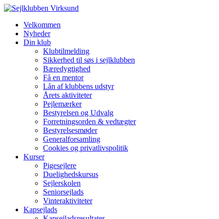
Velkommen
Nyheder
Din klub
Klubtilmelding
Sikkerhed til søs i sejlklubben
Bæredygtighed
Få en mentor
Lån af klubbens udstyr
Årets aktiviteter
Pejlemærker
Bestyrelsen og Udvalg
Forretningsorden & vedtægter
Bestyrelsesmøder
Generalforsamling
Cookies og privatlivspolitik
Kurser
Pigesejlere
Duelighedskursus
Sejlerskolen
Seniorsejlads
Vinteraktiviteter
Kapsejlads
Kapsejladsresultater