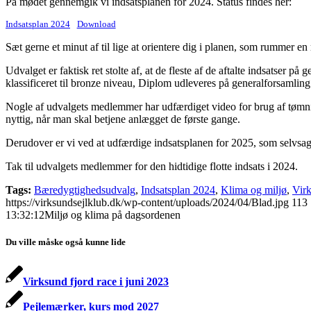
På mødet gennemgik vi indsatsplanen for 2024. Status findes her:
Indsatsplan 2024
Download
Sæt gerne et minut af til lige at orientere dig i planen, som rummer e
Udvalget er faktisk ret stolte af, at de fleste af de aftalte indsatser
klassificeret til bronze niveau, Diplom udleveres på generalforsamling
Nogle af udvalgets medlemmer har udfærdiget video for brug af tømn
nyttig, når man skal betjene anlægget de første gange.
Derudover er vi ved at udfærdige indsatsplanen for 2025, som selvsagt 
Tak til udvalgets medlemmer for den hidtidige flotte indsats i 2024.
Tags:
Bæredygtighedsudvalg
,
Indsatsplan 2024
,
Klima og miljø
,
Virk
https://virksundsejlklub.dk/wp-content/uploads/2024/04/Blad.jpg
113
13:32:12
Miljø og klima på dagsordenen
Du ville måske også kunne lide
Virksund fjord race i juni 2023
Pejlemærker, kurs mod 2027