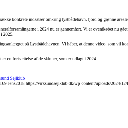
n række konkrete indsatser omkring lystbådehavn, fjord og grønne areale
 på generalforsamlingerne i 2024 nu er gennemført. Vi er ovenikøbet nu gå
 i 2025.
ingsanlægget på Lystbådehavnen. Vi håber, at denne video, som vil k
er en fortsættelse af de skinner, som er udlagt i 2024.
sund Sejlklub
169
Jens2018
https://virksundsejlklub.dk/wp-content/uploads/2024/1