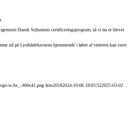
r.
et igennem Dansk Sejlunions certificeringsprogram, så vi nu er blevet
omme ud på Lystbådehavnens hjemmeside i løbet af vinteren kan være
2/logo-w.fw_-300x41.png
Jens2018
2024-10-06 18:05:52
2025-03-02