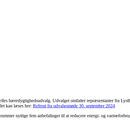
 fælles bæredygtighedsudvalg. Udvalget omfatter repræsentanter fra Lys
det kan læses her:
Referat fra udvalgsmøde 30. september 2024
mmer nyttige fem anbefalinger til at reducere energi- og varmeforbrug.